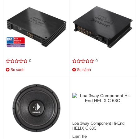
AMPLIFIER 6 KÊNH TÍCH HỢP
BỘ XỬ LÝ 12 KÊNH 96 KHZ / 32
BỘ XỬ LÍ P-SIX DSP
BIT SIGNAL PATH
Liên hệ
Liên hệ
0
0
So sánh
So sánh
LOA SUB HƠI SUBWOOFER 15
Loa 3way Component Hi-End
1000W-20002 HELIX Q 15W
HELIX C 63C
Liên hệ
Liên hệ