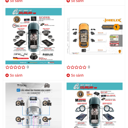
So sánh
So sánh
CẤU HÌNH SET ÂM THANH
CẤU HÌNH ÂM THANH SET 1
3WAY 10 HELIX MADE IN
HELIX D FOUR
GERMANY
Liên hệ
Liên hệ
0
0
So sánh
So sánh
CẤU HÌNH ÂM THANH SET 7
CẤU HÌNH SET ÂM THANH