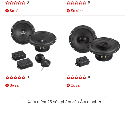
0
0
So sánh
So sánh
LOA 2WAY COMPONENT HELIX
LOA 2WAY COAXIAL HELIX S
S 62C
6X
Liên hệ
Liên hệ
0
0
So sánh
So sánh
Xem thêm
25
sản phẩm của Âm thanh