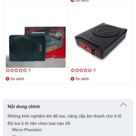
So sánh
Sub gầm ghế Audiobahn AB-
LOA SUB GẦM GHẾ DB
10AW.2D
DRIVER WDX-AS10
4.800.000 đ
5.800.000 đ
0
0
So sánh
So sánh
Nội dung chính
Những kinh nghiệm khi độ loa, nâng cấp âm thanh cho ô tô
Độ loa ô tô nên chọn loại nào tốt
Micro-Precision