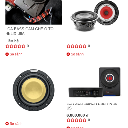
LOA BASS GẦM GHẾ Ô TÔ
LOA SUB Ô TÔ FOCAL UTOPIA
HELIX U8A
M - 10WM
Liên hệ
Liên hệ
0
0
So sánh
So sánh
LOA SUB FOCAL 5 KM
LOA SUB 10INCH ESB HR 10
US
14.000.000 đ
6.800.000 đ
0
0
So sánh