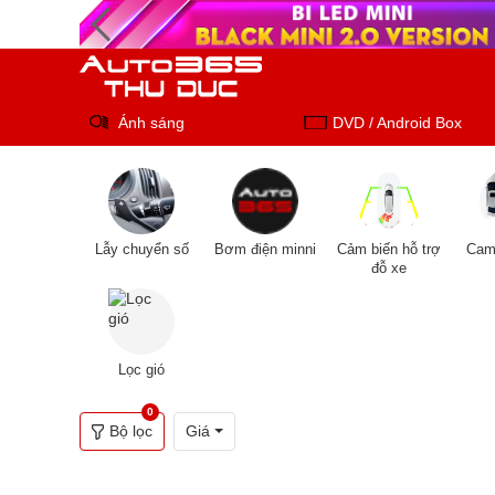
Ánh sáng
DVD / Android Box
Lẫy chuyển số
Bơm điện minni
Cảm biến hỗ trợ
Came
đỗ xe
Lọc gió
0
Bộ lọc
Giá