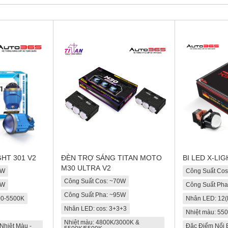
GHT 301 V2
ĐÈN TRỢ SÁNG TITAN MOTO
BI LED X-LI
M30 ULTRA V2
5W
Công Suất Co
Công Suất Cos: ~70W
5W
Công Suất Ph
Công Suất Pha: ~95W
00-5500K
Nhân LED: 12(
Nhân LED: cos: 3+3+3
Nhiệt màu: 55
Nhiệt màu: 4800K/3000K &
Nhiệt Màu -
Đặc Điểm Nổi B