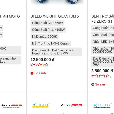
TITAN MOTO
BI LED X-LIGHT QUANTUM X
ĐÈN TRỢ SÁ
F2 ZERO GT
Công Suất Cos: ~55W
0W
Công Suất Co
Công Suất Pha: ~105W
0W
Công Suất Ph
Nhiệt màu: 5500K
Nhân LED: 6+
Mắt Trợ Pha: 1+3+1 Osram
00K -
Nhiệt màu: 48
Đặc Điểm Nổi Bật: Siêu Pha +
5500K/3000K
Nguồn cảm hứng từ BMW
rợ sáng nhỏ
Đặc Điểm Nổi 
12.500.000 đ
 Led
SÁNG COS, B
PHA
0
3.500.000 đ
So sánh
0
So sánh