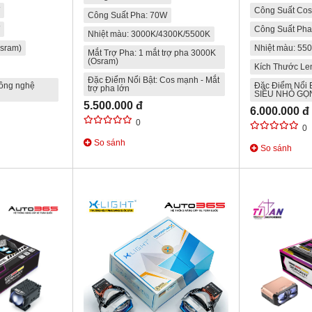
Công Suất Cos
Công Suất Pha: 70W
Công Suất Pha
Nhiệt màu: 3000K/4300K/5500K
sram)
Nhiệt màu: 55
Mắt Trợ Pha: 1 mắt trợ pha 3000K
(Osram)
Kích Thước Len
Đặc Điểm Nổi Bật: Cos mạnh - Mắt
Công nghệ
Đặc Điểm Nổi 
trợ pha lớn
SIÊU NHỎ GỌ
5.500.000 đ
6.000.000 đ
0
0
So sánh
So sánh