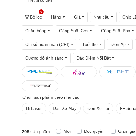
Thiết bị độ đèn
0
Bộ lọc
Hãng
Giá
Nhu cầu
Chip L
Chân bóng
Công Suất Cos
Công Suất Pha
Chỉ số hoàn màu (CRI)
Tuổi thọ
Điện Áp
Cường độ ánh sáng
Đặc Điểm Nổi Bật
Chọn sản phẩm theo nhu cầu:
Bi Laser
Đèn Xe Máy
Đèn Xe Tải
F+ Seri
Mới
Độc quyền
Giảm giá
208
sản phẩm