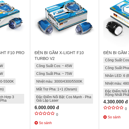
GHT F10 PRO
ĐÈN BI GẦM X-LIGHT F10
ĐÈN BI GẦM 
TURBO V2
Công Suất Cos
5W
Công Suất Cos: ~ 45W
Công Suất Pha
5W
Công Suất Pha: ~ 75W
Nhân LED: 6 (B
00-5500K
Nhiệt màu: 3000/4300/5500K
Nhiệt màu: 48
am)
Mắt Trợ Pha: 1+1 (Osram)
Đặc Điểm Nổi 
Rộng Nhất Ph
ích Hợp 3
Đặc Điểm Nổi Bật: Cos Mạnh - Pha
 Pha
Giả Lập Laser
4.300.000 đ
6.000.000 đ
0
0
So sánh
So sánh