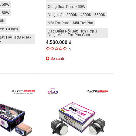
: 50W
Công Suất Pha: ~ 60W
: 80W
Nhiệt màu: 3000K - 4300K - 5500K
00K
Mắt Trợ Pha: 1 Mắt Trợ Pha
s: 3.0 Inch
Đặc Điểm Nổi Bật: Tích Hợp 3
Nhiệt Màu - Trợ Pha Gom
Bật: HAI TRỢ PHA -
N
4.500.000 đ
0
So sánh