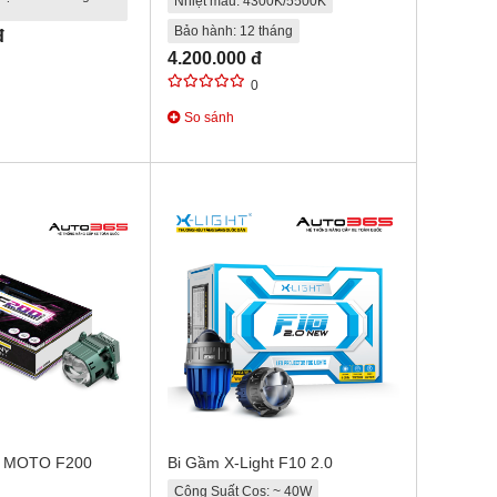
Nhiệt màu: 4300K/5500K
Bảo hành: 12 tháng
đ
4.200.000 đ
0
So sánh
N MOTO F200
Bi Gầm X-Light F10 2.0
Công Suất Cos: ~ 40W