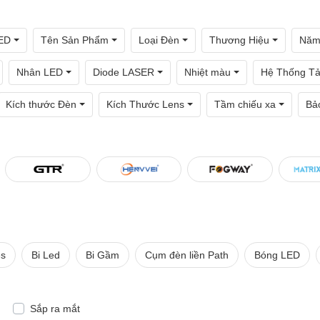
ED
Tên Sản Phẩm
Loại Đèn
Thương Hiệu
Năm
Nhân LED
Diode LASER
Nhiệt màu
Hệ Thống Tả
Kích thước Đèn
Kích Thước Lens
Tầm chiếu xa
Bả
es
Bi Led
Bi Gầm
Cụm đèn liền Path
Bóng LED
Sắp ra mắt