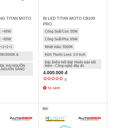
NG TITAN MOTO
BI LED TITAN MOTO CB100
PRO
s: ~45W
Công Suất Cos: 55W
a: ~65W
Công Suất Pha: 65W
6+1+1+1
Nhiệt màu: 5500K
00K/3000K &
Kích Thước Lens: 3.0 Inch
Đặc Điểm Nổi Bật: Phiên bản tiết
Bật: HAI NGUỒN
kiệm - Công nghệ đầy đủ
A NGUỒN SÁNG
4.000.000 đ
0
So sánh
Mới