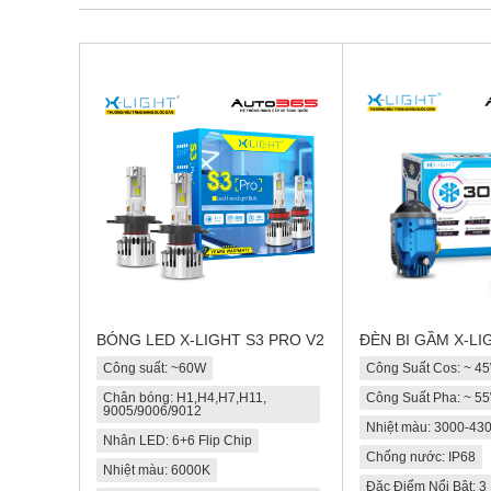
BÓNG LED X-LIGHT S3 PRO V2
ĐÈN BI GẦM X-LI
Công suất: ~60W
Công Suất Cos: ~ 4
Chân bóng: H1,H4,H7,H11,
Công Suất Pha: ~ 5
9005/9006/9012
Nhiệt màu: 3000-43
Nhân LED: 6+6 Flip Chip
Chống nước: IP68
Nhiệt màu: 6000K
Đặc Điểm Nổi Bật: 3 