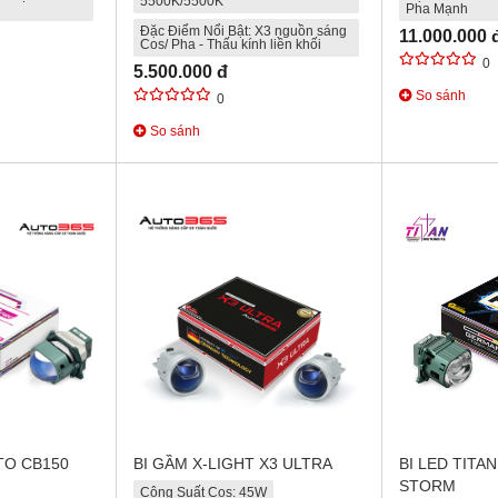
5500K/5500K
Pha Mạnh
Đặc Điểm Nổi Bật: X3 nguồn sáng
11.000.000 
Cos/ Pha - Thấu kính liền khối
0
5.500.000 đ
So sánh
0
So sánh
TO CB150
BI GẦM X-LIGHT X3 ULTRA
BI LED TITA
STORM
Công Suất Cos: 45W