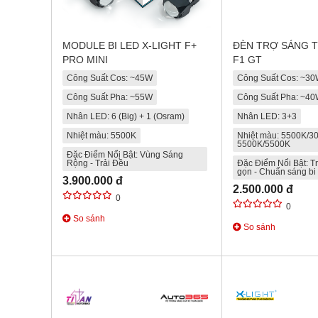
MODULE BI LED X-LIGHT F+
ĐÈN TRỢ SÁNG 
PRO MINI
F1 GT
Công Suất Cos: ~45W
Công Suất Cos: ~3
Công Suất Pha: ~55W
Công Suất Pha: ~4
Nhân LED: 6 (Big) + 1 (Osram)
Nhân LED: 3+3
Nhiệt màu: 5500K
Nhiệt màu: 5500K/30
5500K/5500K
Đặc Điểm Nổi Bật: Vùng Sáng
Rộng - Trải Đều
Đặc Điểm Nổi Bật: T
gọn - Chuẩn sáng bi
3.900.000 đ
2.500.000 đ
0
0
So sánh
So sánh