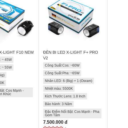
X-LIGHT F10 NEW
ĐÈN BI LED X-LIGHT F+ PRO
V2
: ~ 45W
Công Suất Cos: ~60W
: ~ 55W
Công Suất Pha: ~65W
ig)
Nhân LED: 6 (Big) + 1 (Osram)
00K
Nhiệt màu: 5500K
Bật: Cos Mạnh -
ân Khúc
Kích Thước Lens: 1.8 Inch
Bảo hành: 3 Năm
Đặc Điểm Nổi Bật: Cos Mạnh - Pha
Gom Tâm
7.500.000 đ