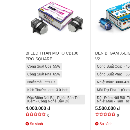
BI LED TITAN MOTO CB100
ĐÈN BI GẦM X-LI
PRO SQUARE
V2
Công Suất Cos: 55W
Công Suất Cos: ~ 4
Công Suất Pha: 65W
Công Suất Pha: ~ 6
Nhiệt màu: 5500K
Nhiệt màu: 3000-43
Kích Thước Lens: 3.0 Inch
Mắt Trợ Pha: 1 (Osr
Đặc Điểm Nổi Bật: Phiên Bản Tiết
Đặc Điểm Nổi Bật: T
Kiệm - Công Nghệ Đầy Đủ
Nhiệt Màu - Tâm Trợ
4.000.000 đ
5.500.000 đ
0
0
So sánh
So sánh