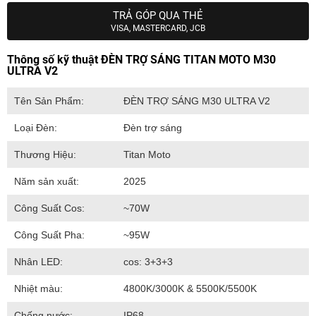
TRẢ GÓP QUA THẺ
VISA, MASTERCARD, JCB
Thông số kỹ thuật ĐÈN TRỢ SÁNG TITAN MOTO M30
ULTRA V2
Tên Sản Phẩm:
ĐÈN TRỢ SÁNG M30 ULTRA V2
Loại Đèn:
Đèn trợ sáng
Thương Hiệu:
Titan Moto
Năm sản xuất:
2025
Công Suất Cos:
~70W
Công Suất Pha:
~95W
Nhân LED:
cos: 3+3+3
Nhiệt màu:
4800K/3000K & 5500K/5500K
Chống nước:
IP68