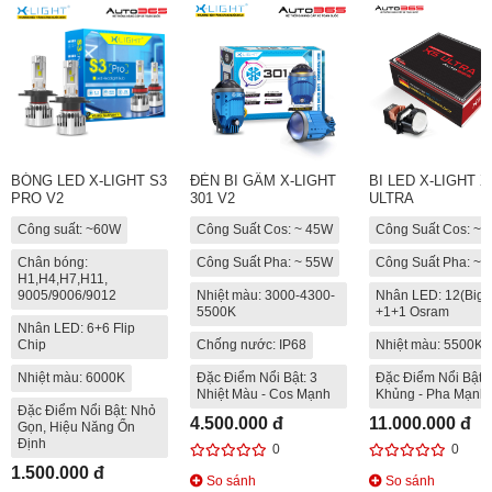
BÓNG LED X-LIGHT S3
ĐÈN BI GẦM X-LIGHT
BI LED X-LIGHT X
PRO V2
301 V2
ULTRA
Công suất: ~60W
Công Suất Cos: ~ 45W
Công Suất Cos: ~
Chân bóng:
Công Suất Pha: ~ 55W
Công Suất Pha: ~
H1,H4,H7,H11,
9005/9006/9012
Nhiệt màu: 3000-4300-
Nhân LED: 12(Big)
5500K
+1+1 Osram
Nhân LED: 6+6 Flip
Chip
Chống nước: IP68
Nhiệt màu: 5500K
Nhiệt màu: 6000K
Đặc Điểm Nổi Bật: 3
Đặc Điểm Nổi Bật:
Nhiệt Màu - Cos Mạnh
Khủng - Pha Mạnh
Đặc Điểm Nổi Bật: Nhỏ
4.500.000 đ
11.000.000 đ
Gọn, Hiệu Năng Ổn
Định
0
0
1.500.000 đ
So sánh
So sánh