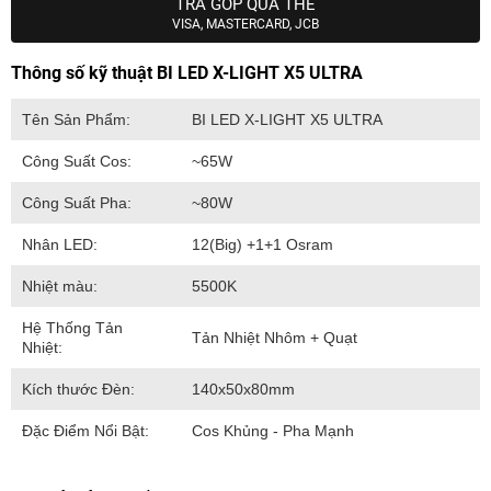
TRẢ GÓP QUA THẺ
VISA, MASTERCARD, JCB
Thông số kỹ thuật BI LED X-LIGHT X5 ULTRA
Tên Sản Phẩm:
BI LED X-LIGHT X5 ULTRA
Công Suất Cos:
~65W
Công Suất Pha:
~80W
Nhân LED:
12(Big) +1+1 Osram
Nhiệt màu:
5500K
Hệ Thống Tản
Tản Nhiệt Nhôm + Quạt
Nhiệt:
Kích thước Đèn:
140x50x80mm
Đặc Điểm Nổi Bật:
Cos Khủng - Pha Mạnh