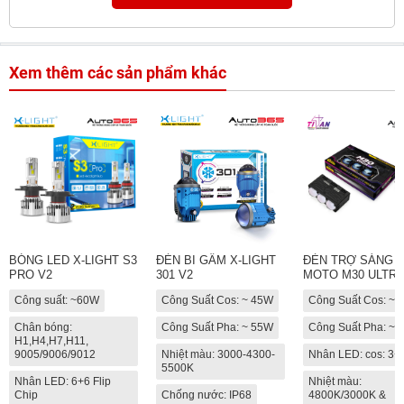
Xem thêm các sản phẩm khác
BÓNG LED X-LIGHT S3
ĐÈN BI GẦM X-LIGHT
ĐÈN TRỢ SÁNG T
PRO V2
301 V2
MOTO M30 ULTRA
Công suất: ~60W
Công Suất Cos: ~ 45W
Công Suất Cos: ~
Chân bóng:
Công Suất Pha: ~ 55W
Công Suất Pha: ~
H1,H4,H7,H11,
9005/9006/9012
Nhiệt màu: 3000-4300-
Nhân LED: cos: 3+
5500K
Nhân LED: 6+6 Flip
Nhiệt màu:
Chip
Chống nước: IP68
4800K/3000K &