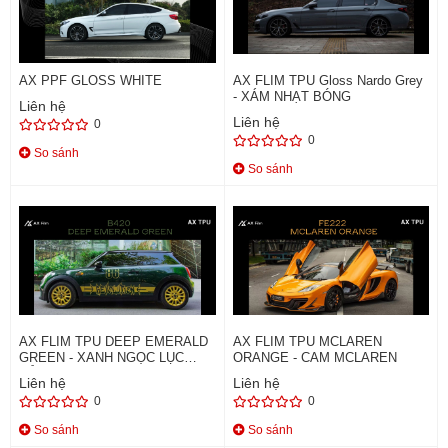
AX PPF GLOSS WHITE
AX FLIM TPU Gloss Nardo Grey
- XÁM NHẠT BÓNG
Liên hệ
Liên hệ
0
0
So sánh
So sánh
AX FLIM TPU DEEP EMERALD
AX FLIM TPU MCLAREN
GREEN - XANH NGỌC LỤC
ORANGE - CAM MCLAREN
BẢO
Liên hệ
Liên hệ
0
0
So sánh
So sánh