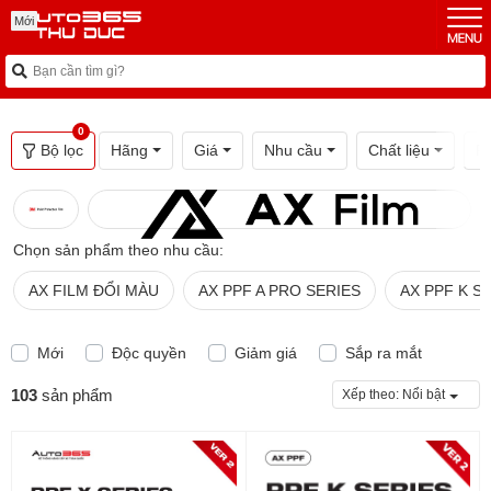
Mới
Mới
Mới
0
Bộ lọc
Hãng
Giá
Nhu cầu
Chất liệu
Ph
Chọn sản phẩm theo nhu cầu:
AX FILM ĐỔI MÀU
AX PPF A PRO SERIES
AX PPF K S
Mới
Độc quyền
Giảm giá
Sắp ra mắt
103
sản phẩm
Xếp theo:
Nổi bật