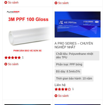
So sánh
So sánh
PHIM PPF 3M BẢO VỆ SƠN XE
A PRO SERIES – CHUYÊN
Ô TÔ
NGHIỆP NHẤT
Liên hệ
Chất liệu: Polyurethane nhiệt
1
dẻo TPU
So sánh
Phân loại: PPF bóng
Độ dày: 8.5mil±5%
Thời gian bảo hành: 10 năm
Liên hệ
1
So sánh