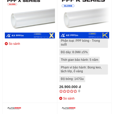
AX PPF X SERIES VER 2
AX PPF K SERIES VER 2
45.000.000 đ
Chất liệu: Polyurethane TPU
0
Phân loại: PPF bóng - Trong
So sánh
suốt
Độ dày: 8.0Mil ±5%
Thời gian bảo hành: 5 năm
Phạm vi bảo hành: Bong keo,
tách lớp, ố vàng
Độ bóng: 147Gu
26.900.000 đ
0
So sánh