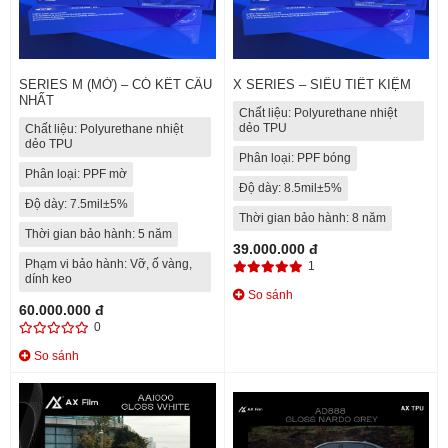
SERIES M (MỜ) – CÓ KẾT CẤU
X SERIES – SIÊU TIẾT KIỆM
NHẤT
Chất liệu: Polyurethane nhiệt
dẻo TPU
Chất liệu: Polyurethane nhiệt
dẻo TPU
Phân loại: PPF bóng
Phân loại: PPF mờ
Độ dày: 8.5mil±5%
Độ dày: 7.5mil±5%
Thời gian bảo hành: 8 năm
Thời gian bảo hành: 5 năm
39.000.000 đ
Phạm vi bảo hành: Vỡ, ố vàng,
1
dính keo
So sánh
60.000.000 đ
0
So sánh