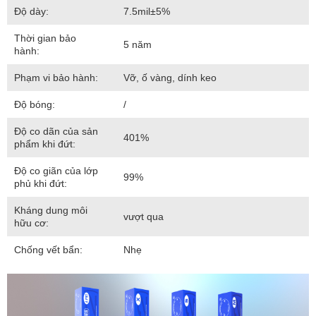
Độ dày:
7.5mil±5%
Thời gian bảo
5 năm
hành:
Phạm vi bảo hành:
Vỡ, ố vàng, dính keo
Độ bóng:
/
Độ co dãn của sản
401%
phẩm khi đứt:
Độ co giãn của lớp
99%
phủ khi đứt:
Kháng dung môi
vượt qua
hữu cơ:
Chống vết bẩn:
Nhẹ