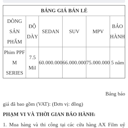
BẢNG GIÁ BÁN LẺ
DÒNG
ĐỘ
BẢO
SẢN
SEDAN
SUV
MPV
DÀY
HÀNH
PHẨM
Phim PPF
7.5
M
60.000.000
66.000.000
75.000.000
5 năm
Mil
SERIES
Bảng báo
giá đã bao gồm (VAT): (Đơn vị: đồng)
PHẠM VI VÀ THỜI GIAN BÁO HÀNH:
1. Mua hàng và thi công tại các cửa hàng AX Film uỷ