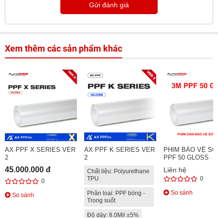
Gửi đánh giá
Xem thêm các sản phẩm khác
AX PPF X SERIES VER
AX PPF K SERIES VER
PHIM BẢO VỆ SƠ
2
2
PPF 50 GLOSS
45.000.000 đ
Liên hệ
Chất liệu: Polyurethane
TPU
0
0
So sánh
Phân loại: PPF bóng -
So sánh
Trong suốt
Độ dày: 8.0Mil ±5%