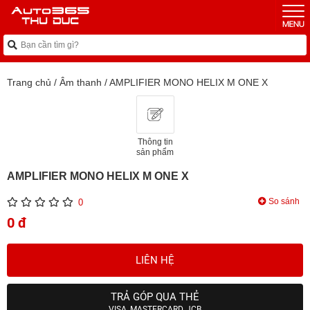
Trang chủ
/
Âm thanh
/
AMPLIFIER MONO HELIX M ONE X
Thông tin
sản phẩm
AMPLIFIER MONO HELIX M ONE X
So sánh
0
0 đ
LIÊN HỆ
TRẢ GÓP QUA THẺ
VISA, MASTERCARD, JCB