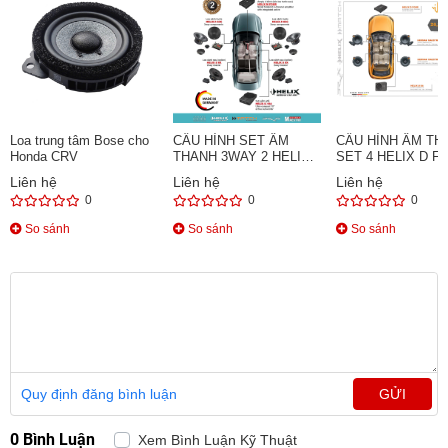
Loa trung tâm Bose cho
CẤU HÌNH SET ÂM
CẤU HÌNH ÂM TH
Honda CRV
THANH 3WAY 2 HELIX
SET 4 HELIX D F
MADE IN GERMANY
Liên hệ
Liên hệ
Liên hệ
0
0
0
So sánh
So sánh
So sánh
Quy định đăng bình luận
GỬI
0 Bình Luận
Xem Bình Luận Kỹ Thuật