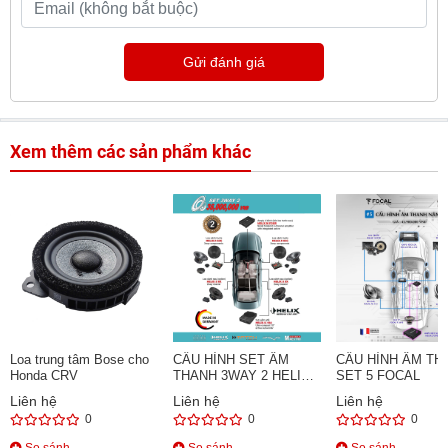
Gửi đánh giá
Xem thêm các sản phẩm khác
Loa trung tâm Bose cho
CẤU HÌNH SET ÂM
CẤU HÌNH ÂM TH
Honda CRV
THANH 3WAY 2 HELIX
SET 5 FOCAL
MADE IN GERMANY
Liên hệ
Liên hệ
Liên hệ
0
0
0
So sánh
So sánh
So sánh