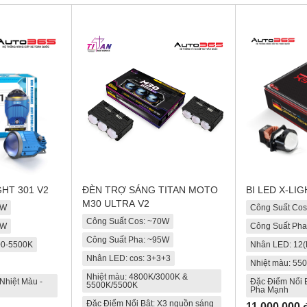
GHT 301 V2
ĐÈN TRỢ SÁNG TITAN MOTO
BI LED X-LI
M30 ULTRA V2
5W
Công Suất Co
Công Suất Cos: ~70W
5W
Công Suất Ph
Công Suất Pha: ~95W
00-5500K
Nhân LED: 12(
Nhân LED: cos: 3+3+3
Nhiệt màu: 55
Nhiệt màu: 4800K/3000K &
Nhiệt Màu -
Đặc Điểm Nổi B
5500K/5500K
Pha Mạnh
Đặc Điểm Nổi Bật: X3 nguồn sáng
11.000.000 