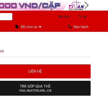
Giới thiệu
Tin tức
Đồ chơi xe
Bảo hành
ánh
LIÊN HỆ
TRẢ GÓP QUA THẺ
VISA, MASTERCARD, JCB