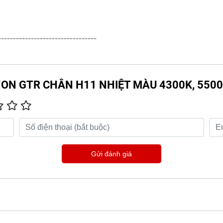
---------------------------------
 XENON GTR CHÂN H11 NHIỆT MÀU 4300K, 550
Gửi đánh giá