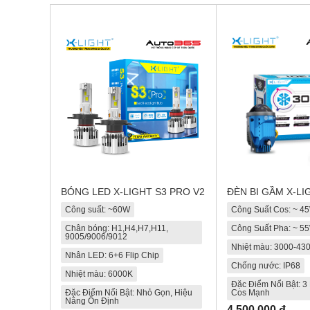
BÓNG LED X-LIGHT S3 PRO V2
ĐÈN BI GẦM X-LI
Công suất: ~60W
Công Suất Cos: ~ 4
Chân bóng: H1,H4,H7,H11,
Công Suất Pha: ~ 5
9005/9006/9012
Nhiệt màu: 3000-43
Nhân LED: 6+6 Flip Chip
Chống nước: IP68
Nhiệt màu: 6000K
Đặc Điểm Nổi Bật: 3 
Đặc Điểm Nổi Bật: Nhỏ Gọn, Hiệu
Cos Mạnh
Năng Ổn Định
4.500.000 đ