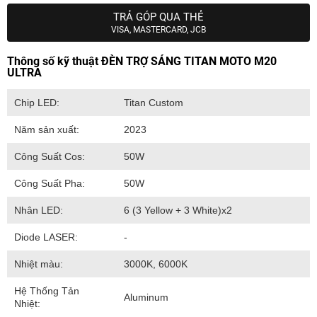
TRẢ GÓP QUA THẺ
VISA, MASTERCARD, JCB
Thông số kỹ thuật ĐÈN TRỢ SÁNG TITAN MOTO M20
ULTRA
Chip LED:
Titan Custom
Năm sản xuất:
2023
Công Suất Cos:
50W
Công Suất Pha:
50W
Nhân LED:
6 (3 Yellow + 3 White)x2
Diode LASER:
-
Nhiệt màu:
3000K, 6000K
Hệ Thống Tản
Aluminum
Nhiệt: