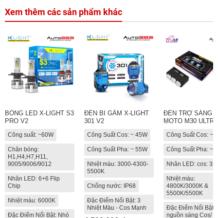
Xem thêm các sản phẩm khác
BÓNG LED X-LIGHT S3
ĐÈN BI GẦM X-LIGHT
ĐÈN TRỢ SÁNG T
PRO V2
301 V2
MOTO M30 ULTRA
Công suất: ~60W
Công Suất Cos: ~ 45W
Công Suất Cos: ~
Chân bóng:
Công Suất Pha: ~ 55W
Công Suất Pha: ~
H1,H4,H7,H11,
9005/9006/9012
Nhiệt màu: 3000-4300-
Nhân LED: cos: 3+
5500K
Nhân LED: 6+6 Flip
Nhiệt màu:
Chip
Chống nước: IP68
4800K/3000K &
5500K/5500K
Nhiệt màu: 6000K
Đặc Điểm Nổi Bật: 3
Nhiệt Màu - Cos Mạnh
Đặc Điểm Nổi Bật: 
Đặc Điểm Nổi Bật: Nhỏ
nguồn sáng Cos/ P