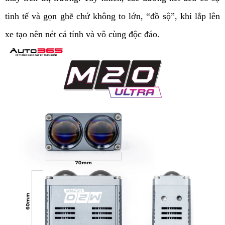
tinh tế và gọn ghẽ chứ không to lớn, “đồ sộ”, khi lắp lên 
xe tạo nên nét cá tính và vô cùng độc đáo.