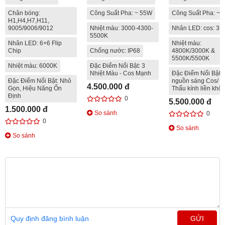
Chân bóng:
Công Suất Pha: ~ 55W
Công Suất Pha: ~
H1,H4,H7,H11,
9005/9006/9012
Nhiệt màu: 3000-4300-
Nhân LED: cos: 3+
5500K
Nhân LED: 6+6 Flip
Nhiệt màu:
Chip
Chống nước: IP68
4800K/3000K &
5500K/5500K
Nhiệt màu: 6000K
Đặc Điểm Nổi Bật: 3
Nhiệt Màu - Cos Mạnh
Đặc Điểm Nổi Bật: 
Đặc Điểm Nổi Bật: Nhỏ
nguồn sáng Cos/ P
4.500.000 đ
Gọn, Hiệu Năng Ổn
Thấu kính liền khối
Định
0
5.500.000 đ
1.500.000 đ
So sánh
0
0
So sánh
So sánh
Quy định đăng bình luận
GỬI