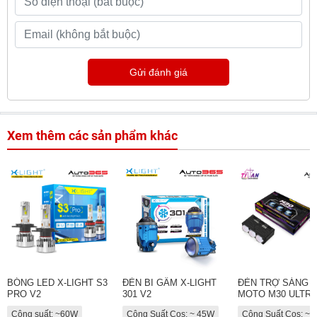
Gửi đánh giá
Xem thêm các sản phẩm khác
BÓNG LED X-LIGHT S3
ĐÈN BI GẦM X-LIGHT
ĐÈN TRỢ SÁNG T
PRO V2
301 V2
MOTO M30 ULTRA
Công suất: ~60W
Công Suất Cos: ~ 45W
Công Suất Cos: ~