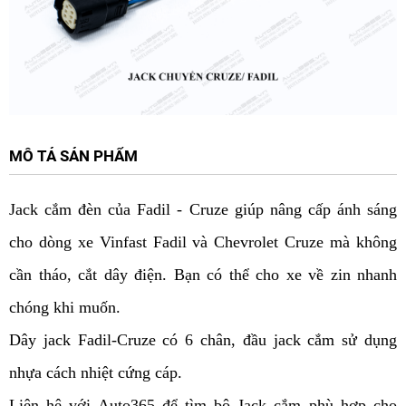
MÔ TẢ SẢN PHẨM
Jack cắm đèn của Fadil - Cruze giúp nâng cấp ánh sáng
cho dòng xe Vinfast Fadil và Chevrolet Cruze mà không
cần tháo, cắt dây điện. Bạn có thể cho xe về zin nhanh
chóng khi muốn.
Dây jack Fadil-Cruze có 6 chân, đầu jack cắm sử dụng
nhựa cách nhiệt cứng cáp.
Liên hệ với Auto365 để tìm bộ Jack cắm phù hợp cho