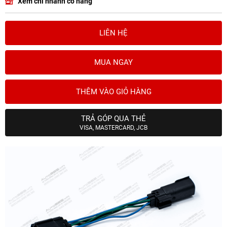
Xem chi nhánh có hàng
LIÊN HỆ
MUA NGAY
THÊM VÀO GIỎ HÀNG
TRẢ GÓP QUA THẺ
VISA, MASTERCARD, JCB