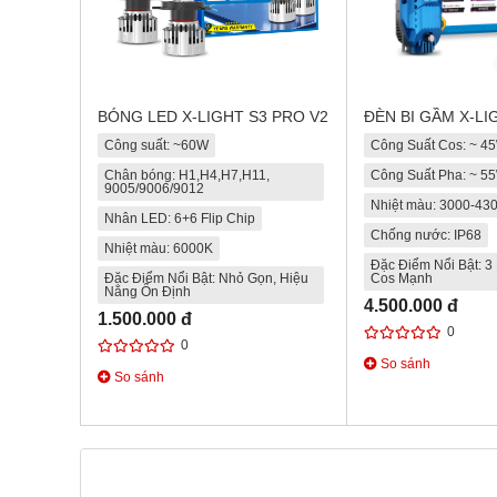
BÓNG LED X-LIGHT S3 PRO V2
ĐÈN BI GẦM X-LI
Công suất: ~60W
Công Suất Cos: ~ 4
Chân bóng: H1,H4,H7,H11,
Công Suất Pha: ~ 5
9005/9006/9012
Nhiệt màu: 3000-43
Nhân LED: 6+6 Flip Chip
Chống nước: IP68
Nhiệt màu: 6000K
Đặc Điểm Nổi Bật: 3 
Đặc Điểm Nổi Bật: Nhỏ Gọn, Hiệu
Cos Mạnh
Năng Ổn Định
4.500.000 đ
1.500.000 đ
0
0
So sánh
So sánh