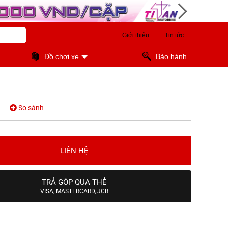
Giới thiệu
Tin tức
Đồ chơi xe
Bảo hành
So sánh
LIÊN HỆ
TRẢ GÓP QUA THẺ
VISA, MASTERCARD, JCB