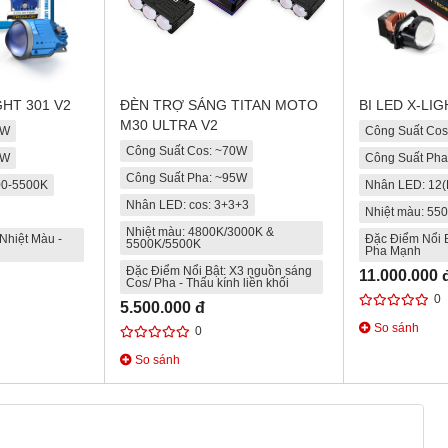
GHT 301 V2
ĐÈN TRỢ SÁNG TITAN MOTO
BI LED X-LI
M30 ULTRA V2
5W
Công Suất Co
Công Suất Cos: ~70W
5W
Công Suất Ph
Công Suất Pha: ~95W
00-5500K
Nhân LED: 12(
Nhân LED: cos: 3+3+3
Nhiệt màu: 55
Nhiệt màu: 4800K/3000K &
Nhiệt Màu -
Đặc Điểm Nổi B
5500K/5500K
Pha Mạnh
Đặc Điểm Nổi Bật: X3 nguồn sáng
11.000.000 
Cos/ Pha - Thấu kính liền khối
0
5.500.000 đ
So sánh
0
So sánh