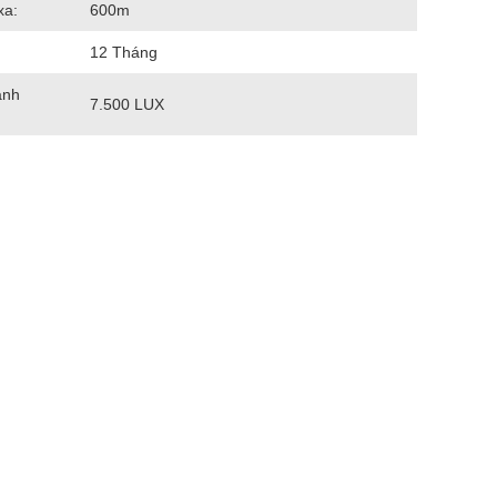
xa:
600m
12 Tháng
ánh
7.500 LUX