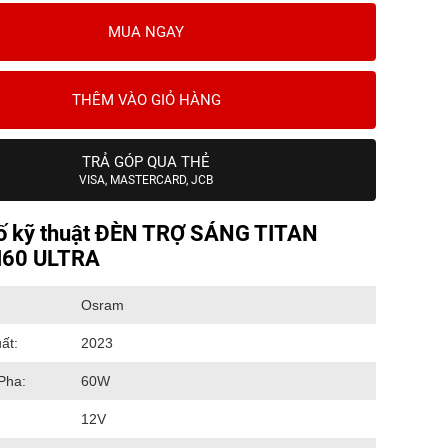
MUA NGAY
THÊM VÀO GIỎ HÀNG
TRẢ GÓP QUA THẺ
VISA, MASTERCARD, JCB
ố kỹ thuật ĐÈN TRỢ SÁNG TITAN
60 ULTRA
Osram
ất:
2023
Pha:
60W
12V