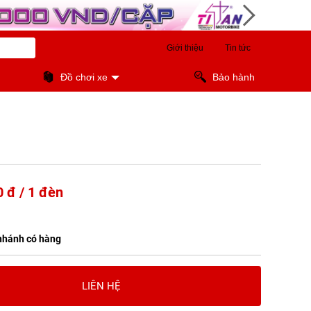
Giới thiệu
Tin tức
Đồ chơi xe
Bảo hành
 đ / 1 đèn
nhánh có hàng
LIÊN HỆ