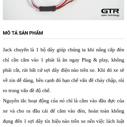
MÔ TẢ SẢN PHẨM
Jack chuyển là 1 bộ dây giúp chúng ta khi nâng cấp đèn
chỉ cần cắm vào 1 phát là ăn ngay Plug & play, không
phải cắt, rút bất cứ sợi dây điện nào trên xe. Khi đó xe sẽ
về zin dễ dàng, bên cạnh đó hạn chế vấn đề cháy chập, rủi
ro trong vấn đề độ chế.
Nguyên tắc hoạt động của nó chỉ là cắm vào đầu đực của
xe và cho ra đầu cái để cắm vào đèn, hoàn toàn không
đụng đến 1 sợi dây tín hiệu nào trên xe nên việc lách luật