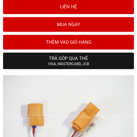
LIÊN HỆ
MUA NGAY
THÊM VÀO GIỎ HÀNG
TRẢ GÓP QUA THẺ
VISA, MASTERCARD, JCB