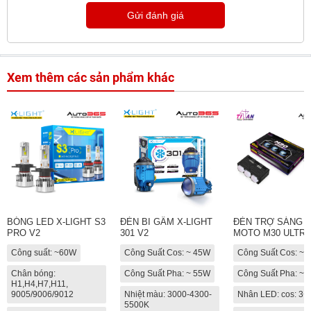
Gửi đánh giá
Xem thêm các sản phẩm khác
BÓNG LED X-LIGHT S3
ĐÈN BI GẦM X-LIGHT
ĐÈN TRỢ SÁNG T
PRO V2
301 V2
MOTO M30 ULTRA
Công suất: ~60W
Công Suất Cos: ~ 45W
Công Suất Cos: ~
Chân bóng:
Công Suất Pha: ~ 55W
Công Suất Pha: ~
H1,H4,H7,H11,
9005/9006/9012
Nhiệt màu: 3000-4300-
Nhân LED: cos: 3+
5500K