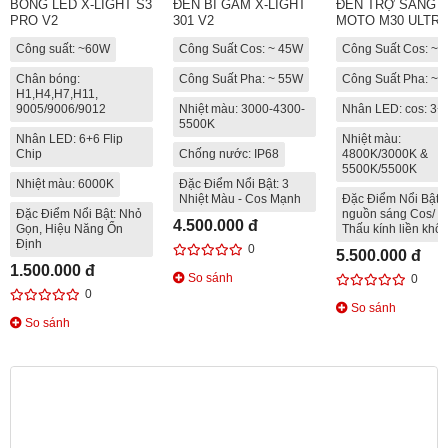
BÓNG LED X-LIGHT S3
ĐÈN BI GẦM X-LIGHT
ĐÈN TRỢ SÁNG T
PRO V2
301 V2
MOTO M30 ULTRA
Công suất: ~60W
Công Suất Cos: ~ 45W
Công Suất Cos: ~
Chân bóng:
Công Suất Pha: ~ 55W
Công Suất Pha: ~
H1,H4,H7,H11,
9005/9006/9012
Nhiệt màu: 3000-4300-
Nhân LED: cos: 3+
5500K
Nhân LED: 6+6 Flip
Nhiệt màu:
Chip
Chống nước: IP68
4800K/3000K &
5500K/5500K
Nhiệt màu: 6000K
Đặc Điểm Nổi Bật: 3
Nhiệt Màu - Cos Mạnh
Đặc Điểm Nổi Bật: 
Đặc Điểm Nổi Bật: Nhỏ
nguồn sáng Cos/ P
4.500.000 đ
Gọn, Hiệu Năng Ổn
Thấu kính liền khối
Định
0
5.500.000 đ
1.500.000 đ
So sánh
0
0
So sánh
So sánh