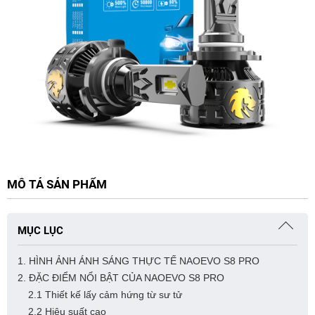
MÔ TẢ SẢN PHẨM
MỤC LỤC
1. HÌNH ẢNH ÁNH SÁNG THỰC TẾ NAOEVO S8 PRO
2. ĐẶC ĐIỂM NỔI BẬT CỦA NAOEVO S8 PRO
2.1 Thiết kế lấy cảm hứng từ sư tử
2.2 Hiệu suất cao