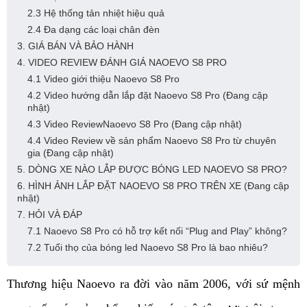
2.3 Hệ thống tản nhiệt hiệu quả
2.4 Đa dạng các loại chân đèn
3. GIÁ BÁN VÀ BẢO HÀNH
4. VIDEO REVIEW ĐÁNH GIÁ NAOEVO S8 PRO
4.1 Video giới thiệu Naoevo S8 Pro
4.2 Video hướng dẫn lắp đặt Naoevo S8 Pro (Đang cập
nhật)
4.3 Video ReviewNaoevo S8 Pro (Đang cập nhật)
4.4 Video Review về sản phẩm Naoevo S8 Pro từ chuyên
gia (Đang cập nhật)
5. DÒNG XE NÀO LẮP ĐƯỢC BÓNG LED NAOEVO S8 PRO?
6. HÌNH ẢNH LẮP ĐẶT NAOEVO S8 PRO TRÊN XE (Đang cập
nhật)
7. HỎI VÀ ĐÁP
7.1 Naoevo S8 Pro có hỗ trợ kết nối “Plug and Play” không?
7.2 Tuổi thọ của bóng led Naoevo S8 Pro là bao nhiêu?
Thương hiệu Naoevo ra đời vào năm 2006, với sứ mệnh 