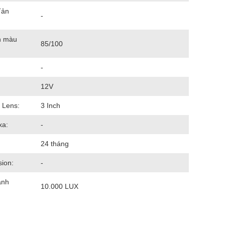
Tản
-
n màu
85/100
-
12V
 Lens:
3 Inch
xa:
-
24 tháng
sion:
-
ánh
10.000 LUX