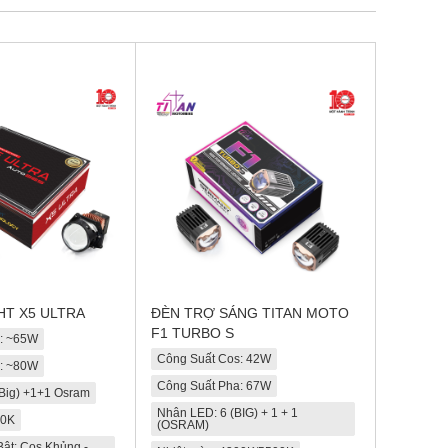
GHT X5 ULTRA
ĐÈN TRỢ SÁNG TITAN MOTO
F1 TURBO S
s: ~65W
Công Suất Cos: 42W
a: ~80W
Công Suất Pha: 67W
Big) +1+1 Osram
Nhân LED: 6 (BIG) + 1 + 1
00K
(OSRAM)
ật: Cos Khủng -