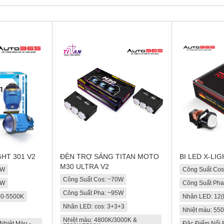
GHT 301 V2
ĐÈN TRỢ SÁNG TITAN MOTO
BI LED X-LI
M30 ULTRA V2
5W
Công Suất Co
Công Suất Cos: ~70W
5W
Công Suất Ph
Công Suất Pha: ~95W
00-5500K
Nhân LED: 12(
Nhân LED: cos: 3+3+3
Nhiệt màu: 55
Nhiệt màu: 4800K/3000K &
Nhiệt Màu -
Đặc Điểm Nổi B