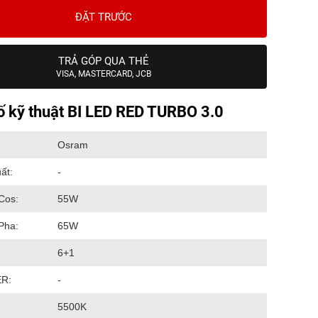
ĐẶT TRƯỚC
TRẢ GÓP QUA THẺ
VISA, MASTERCARD, JCB
 kỹ thuật BI LED RED TURBO 3.0
Osram
ất:
-
Cos:
55W
Pha:
65W
6+1
ER:
-
5500K