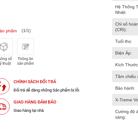
Hệ Thống 
Nhiệt:
Chỉ số hoà
(CRI):
(1/1)
sản phẩm
Tuổi thọ:
Điện Áp:
hông số
Thông tin
ỹ thuật
sản phẩm
Kích Thước
Tầm chiếu 
CHÍNH SÁCH ĐỔI TRẢ
Bảo hành:
Đổi trả dễ dàng những Sản phẩm bị lỗi
X-Treme Vi
GIAO HÀNG ĐẢM BẢO
Giao hàng tại nhà
Cường độ 
sáng: