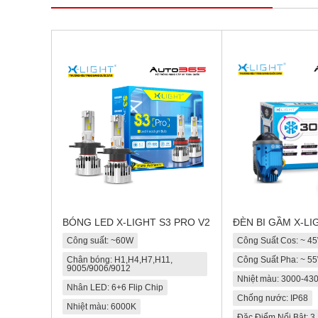
BÓNG LED X-LIGHT S3 PRO V2
ĐÈN BI GẦM X-LI
Công suất: ~60W
Công Suất Cos: ~ 4
Chân bóng: H1,H4,H7,H11,
Công Suất Pha: ~ 5
9005/9006/9012
Nhiệt màu: 3000-43
Nhân LED: 6+6 Flip Chip
Chống nước: IP68
Nhiệt màu: 6000K
Đặc Điểm Nổi Bật: 3 