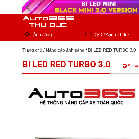
Ánh sáng
DVD / Android Box
Trang chủ
/
Nâng cấp ánh sáng
/
BI LED RED TURBO 3.0
BI LED RED TURBO 3.0
So sá