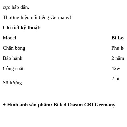
cực hấp dẫn.
Thương hiệu nổi tiếng Germany!
Chi tiết kỹ thuật:
Model
Bi Led
Chân bóng
Phù hợp
Bảo hành
2 năm
Công suất
42w
2 bi
Số lượng
+ Hình ảnh sản phẩm: Bi led Osram CBI Germany