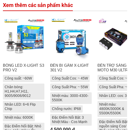
Xem thêm các sản phẩm khác
BÓNG LED X-LIGHT S3
ĐÈN BI GẦM X-LIGHT
ĐÈN TRỢ SÁNG T
PRO V2
301 V2
MOTO M30 ULTRA
Công suất: ~60W
Công Suất Cos: ~ 45W
Công Suất Cos: ~
Chân bóng:
Công Suất Pha: ~ 55W
Công Suất Pha: ~
H1,H4,H7,H11,
9005/9006/9012
Nhiệt màu: 3000-4300-
Nhân LED: cos: 3+
5500K
Nhân LED: 6+6 Flip
Nhiệt màu:
Chip
Chống nước: IP68
4800K/3000K &
5500K/5500K
Nhiệt màu: 6000K
Đặc Điểm Nổi Bật: 3
Nhiệt Màu - Cos Mạnh
Đặc Điểm Nổi Bật: 
Đặc Điểm Nổi Bật: Nhỏ
nguồn sáng Cos/ P
4.500.000 đ