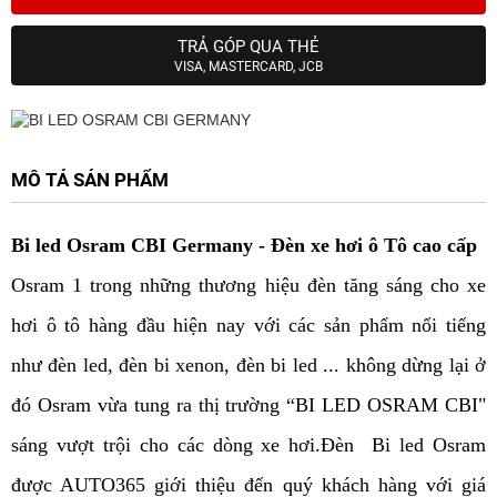
TRẢ GÓP QUA THẺ
VISA, MASTERCARD, JCB
MÔ TẢ SẢN PHẨM
Bi led Osram CBI Germany - Đèn xe hơi ô Tô cao cấp
Osram 1 trong những thương hiệu đèn tăng sáng cho xe
hơi ô tô hàng đầu hiện nay với các sản phẩm nổi tiếng
như đèn led, đèn bi xenon, đèn bi led ... không dừng lại ở
đó Osram vừa tung ra thị trường “BI LED OSRAM CBI"
sáng vượt trội cho các dòng xe hơi.Đèn Bi led Osram
được AUTO365 giới thiệu đến quý khách hàng với giá