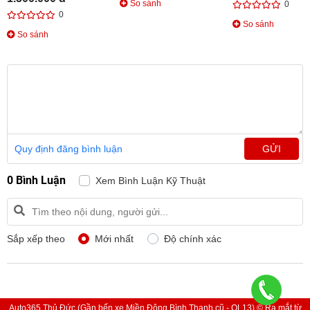
So sánh
0
0
So sánh
So sánh
Quy định đăng bình luận
GỬI
0 Bình Luận
Xem Bình Luận Kỹ Thuật
Sắp xếp theo
Mới nhất
Độ chính xác
Auto365 Thủ Đức (Gần bến xe Miền Đông Bình Thạnh cũ - QL13) © Ra mắt từ