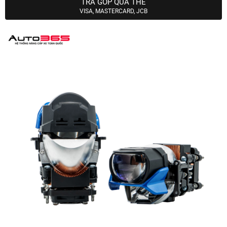
TRẢ GÓP QUA THẺ
VISA, MASTERCARD, JCB