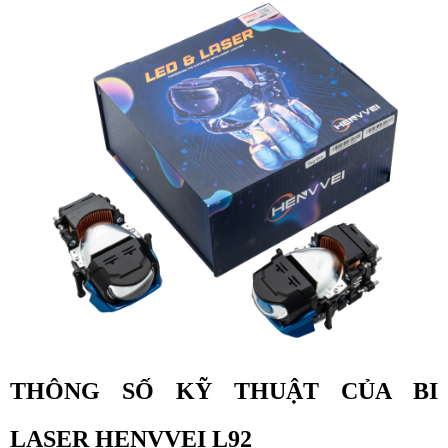
THÔNG SỐ KỸ THUẬT CỦA BI
LASER HENVVEI L92