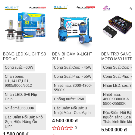
BÓNG LED X-LIGHT S3
ĐÈN BI GẦM X-LIGHT
ĐÈN TRỢ SÁNG T
PRO V2
301 V2
MOTO M30 ULTRA
Công suất: ~60W
Công Suất Cos: ~ 45W
Công Suất Cos: ~
Chân bóng:
Công Suất Pha: ~ 55W
Công Suất Pha: ~
H1,H4,H7,H11,
9005/9006/9012
Nhiệt màu: 3000-4300-
Nhân LED: cos: 3+
5500K
Nhân LED: 6+6 Flip
Nhiệt màu:
Chip
Chống nước: IP68
4800K/3000K &
5500K/5500K
Nhiệt màu: 6000K
Đặc Điểm Nổi Bật: 3
Nhiệt Màu - Cos Mạnh
Đặc Điểm Nổi Bật: 
Đặc Điểm Nổi Bật: Nhỏ
nguồn sáng Cos/ P
4.500.000 đ
Gọn, Hiệu Năng Ổn
Thấu kính liền khối
Định
0
5.500.000 đ
1.500.000 đ