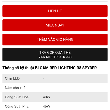
LIÊN HỆ
MUA NGAY
THÊM VÀO GIỎ HÀNG
TRẢ GÓP QUA THẺ
VISA, MASTERCARD, JCB
Thông số kỹ thuật BI GẦM RED LIGHTING R8 SPYDER
Chip LED:
-
Năm sản xuất:
-
Công Suất Cos:
40W
Công Suất Pha:
45W