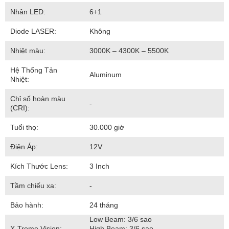
Nhân LED:
6+1
Diode LASER:
Không
Nhiệt màu:
3000K – 4300K – 5500K
Hệ Thống Tản
Aluminum
Nhiệt:
Chỉ số hoàn màu
-
(CRI):
Tuổi thọ:
30.000 giờ
Điện Áp:
12V
Kích Thước Lens:
3 Inch
Tầm chiếu xa:
-
Bảo hành:
24 tháng
Low Beam: 3/6 sao
X-Treme Vision:
High Beam: 3/6 sao