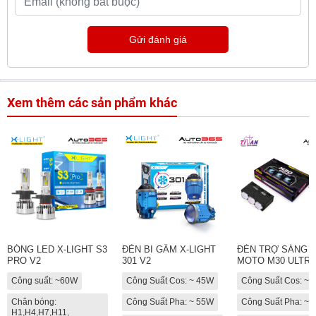
Gửi đánh giá
Xem thêm các sản phẩm khác
BÓNG LED X-LIGHT S3
ĐÈN BI GẦM X-LIGHT
ĐÈN TRỢ SÁNG T
PRO V2
301 V2
MOTO M30 ULTRA
Công suất: ~60W
Công Suất Cos: ~ 45W
Công Suất Cos: ~
Chân bóng:
Công Suất Pha: ~ 55W
Công Suất Pha: ~
H1,H4,H7,H11,