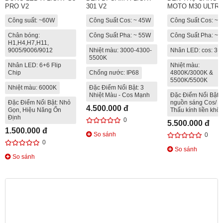
PRO V2
301 V2
MOTO M30 ULTRA
Công suất: ~60W
Công Suất Cos: ~ 45W
Công Suất Cos: ~
Chân bóng:
Công Suất Pha: ~ 55W
Công Suất Pha: ~
H1,H4,H7,H11,
9005/9006/9012
Nhiệt màu: 3000-4300-
Nhân LED: cos: 3+
5500K
Nhân LED: 6+6 Flip
Nhiệt màu:
Chip
Chống nước: IP68
4800K/3000K &
5500K/5500K
Nhiệt màu: 6000K
Đặc Điểm Nổi Bật: 3
Nhiệt Màu - Cos Mạnh
Đặc Điểm Nổi Bật: 
Đặc Điểm Nổi Bật: Nhỏ
nguồn sáng Cos/ P
4.500.000 đ
Gọn, Hiệu Năng Ổn
Thấu kính liền khối
Định
0
5.500.000 đ
1.500.000 đ
So sánh
0
0
So sánh
So sánh