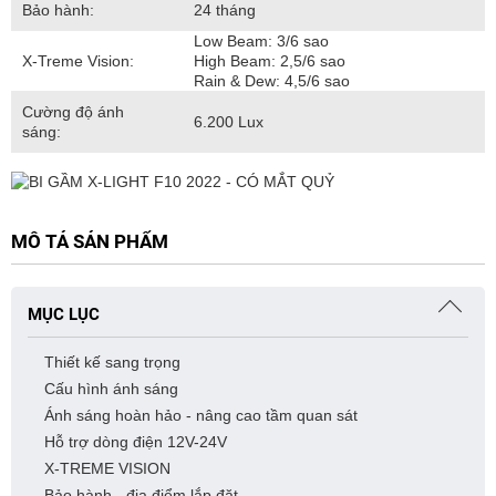
Bảo hành:
24 tháng
Low Beam: 3/6 sao
X-Treme Vision:
High Beam: 2,5/6 sao
Rain & Dew: 4,5/6 sao
Cường độ ánh
6.200 Lux
sáng:
MÔ TẢ SẢN PHẨM
MỤC LỤC
Thiết kế sang trọng
Cấu hình ánh sáng
Ánh sáng hoàn hảo - nâng cao tầm quan sát
Hỗ trợ dòng điện 12V-24V
X-TREME VISION
Bảo hành - địa điểm lắp đặt