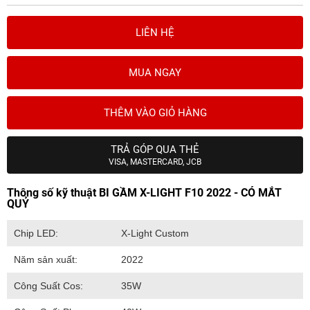
LIÊN HỆ
MUA NGAY
THÊM VÀO GIỎ HÀNG
TRẢ GÓP QUA THẺ
VISA, MASTERCARD, JCB
Thông số kỹ thuật BI GẦM X-LIGHT F10 2022 - CÓ MẮT
QUỶ
Chip LED:
X-Light Custom
Năm sản xuất:
2022
Công Suất Cos:
35W