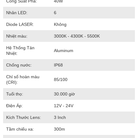
Công Suất Pha:
40W
Nhân LED:
6
Diode LASER:
Không
Nhiệt màu:
3000K - 4300K - 5500K
Hệ Thống Tản
Aluminum
Nhiệt:
Chống nước:
IP68
Chỉ số hoàn màu
85/100
(CRI):
Tuổi thọ:
30.000 giờ
Điện Áp:
12V - 24V
Kích Thước Lens:
3 Inch
Tầm chiếu xa:
300m