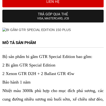
LIÊN HỆ
TRẢ GÓP QUA THẺ
VISA, MASTERCARD, JCB
MÔ TẢ SẢN PHẨM
Bộ sản phẩm bi gầm GTR Special Edition bao gồm:
2 Bi gầm GTR
Special Edition
2 Xenon GTR D2H + 2 Ballast GTR 45w
Bảo hành 1 năm
Nhiệt màu 3000k
phù hợp cho mục đích phá sương, các
cung đường nhiều sương mù buổi sớm, xế chiều như đèo,