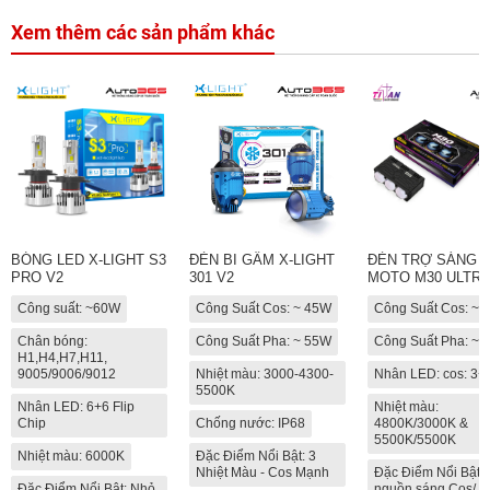
Xem thêm các sản phẩm khác
BÓNG LED X-LIGHT S3
ĐÈN BI GẦM X-LIGHT
ĐÈN TRỢ SÁNG T
PRO V2
301 V2
MOTO M30 ULTRA
Công suất: ~60W
Công Suất Cos: ~ 45W
Công Suất Cos: ~
Chân bóng:
Công Suất Pha: ~ 55W
Công Suất Pha: ~
H1,H4,H7,H11,
9005/9006/9012
Nhiệt màu: 3000-4300-
Nhân LED: cos: 3+
5500K
Nhân LED: 6+6 Flip
Nhiệt màu:
Chip
Chống nước: IP68
4800K/3000K &
5500K/5500K
Nhiệt màu: 6000K
Đặc Điểm Nổi Bật: 3
Nhiệt Màu - Cos Mạnh
Đặc Điểm Nổi Bật: 
Đặc Điểm Nổi Bật: Nhỏ
nguồn sáng Cos/ P