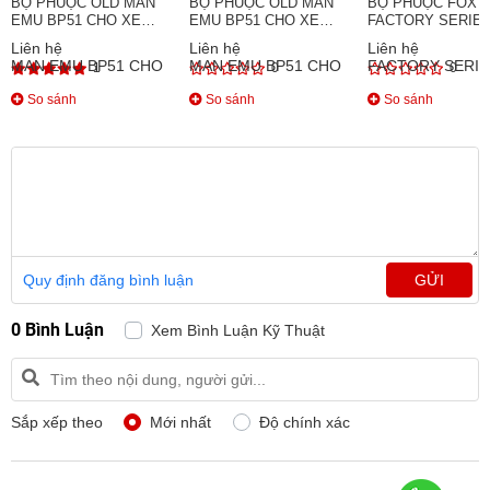
BỘ PHUỘC OLD MAN
BỘ PHUỘC OLD MAN
BỘ PHUỘC FOX 2
EMU BP51 CHO XE
EMU BP51 CHO XE
FACTORY SERIE
TOYOTA HILUX VIGO
TOYOTA HILUX REVO
XE FORD RANGE
Liên hệ
Liên hệ
Liên hệ
(2005-2015)
(2015+)
(ĐIỀU CHỈNH ĐƯỢ
1
0
0
So sánh
So sánh
So sánh
Quy định đăng bình luận
GỬI
0 Bình Luận
Xem Bình Luận Kỹ Thuật
Sắp xếp theo
Mới nhất
Độ chính xác