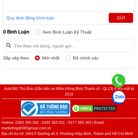
Quy định đăng bình luận
GỬI
0 Bình Luận
Xem Bình Luận Kỹ Thuật
Sắp xếp theo
Mới nhất
Độ chính xác
Auto365 Thủ Đức (Gần bến xe Miền Đông Bình Thạnh cũ - QL13) © Ra mắt từ
2016
Hotline: 0365 365 365 - 0365 365 911 - 0377 365 365 | Email:
marketing@365group.com.vn
Địa chỉ trụ sở: 4/4/1/7 Đường số 3, Phường Hiệp Bình, Thành phố Hồ Chí Minh