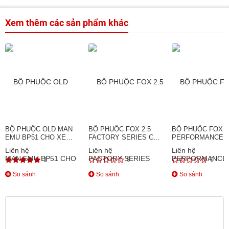
Xem thêm các sản phẩm khác
BỘ PHUỘC OLD MAN
BỘ PHUỘC FOX 2.5
BỘ PHUỘC FOX 2
EMU BP51 CHO XE
FACTORY SERIES CHO
PERFORMANCE
TOYOTA HILUX VIGO
XE FORD RANGER
SERIES CHO XE
Liên hệ
Liên hệ
Liên hệ
(2005-2015)
(ĐIỀU CHỈNH ĐƯỢC)
CHEVROLET
1
0
0
COLORADO (2015
So sánh
So sánh
So sánh