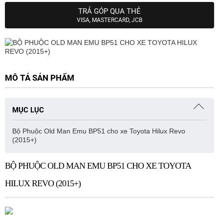
TRẢ GÓP QUA THẺ
VISA, MASTERCARD, JCB
MÔ TẢ SẢN PHẨM
MỤC LỤC
Bộ Phuộc Old Man Emu BP51 cho xe Toyota Hilux Revo
(2015+)
BỘ PHUỘC OLD MAN EMU BP51 CHO XE TOYOTA
HILUX REVO (2015+)