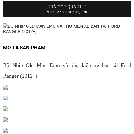
TRẢ GÓP QUA THẺ
VISA, MASTERCARD, JCB
MÔ TẢ SẢN PHẨM
Bộ Nhíp Old Man Emu và phụ kiện xe bán tải Ford
Ranger (2012+)