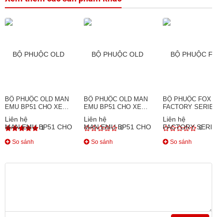
BỘ PHUỘC OLD MAN
BỘ PHUỘC OLD MAN
BỘ PHUỘC FOX 2
EMU BP51 CHO XE
EMU BP51 CHO XE
FACTORY SERIE
TOYOTA HILUX VIGO
TOYOTA HILUX REVO
XE FORD RANGE
Liên hệ
Liên hệ
Liên hệ
(2005-2015)
(2015+)
(ĐIỀU CHỈNH ĐƯỢ
1
0
0
So sánh
So sánh
So sánh