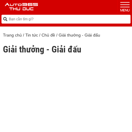
Trang chủ
/
Tin tức
/
Chủ đề
/
Giải thưởng - Giải đấu
Giải thưởng - Giải đấu