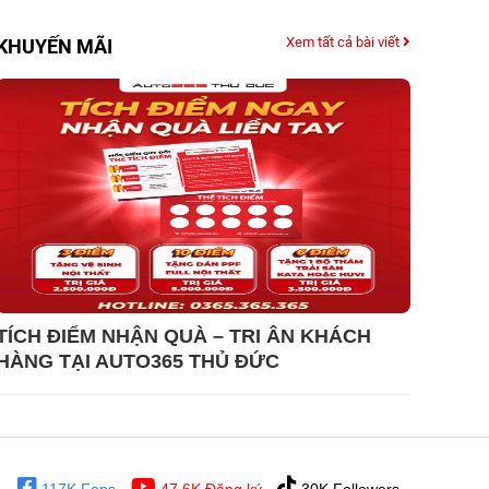
Xem tất cả bài viết
KHUYẾN MÃI
TÍCH ĐIỂM NHẬN QUÀ – TRI ÂN KHÁCH
HÀNG TẠI AUTO365 THỦ ĐỨC
117K Fans
47,6K Đăng ký
30K Followers