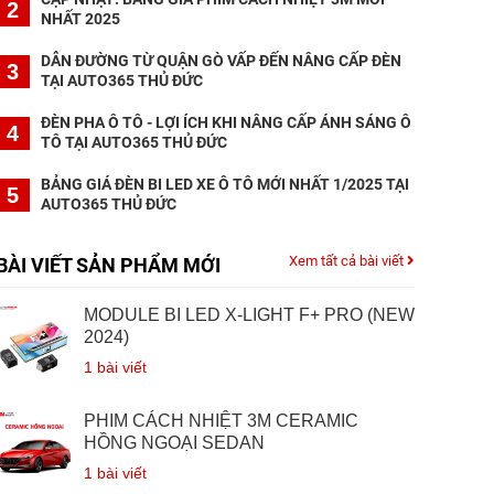
2
NHẤT 2025
DẪN ĐƯỜNG TỪ QUẬN GÒ VẤP ĐẾN NÂNG CẤP ĐÈN
3
TẠI AUTO365 THỦ ĐỨC
ĐÈN PHA Ô TÔ - LỢI ÍCH KHI NÂNG CẤP ÁNH SÁNG Ô
4
TÔ TẠI AUTO365 THỦ ĐỨC
BẢNG GIÁ ĐÈN BI LED XE Ô TÔ MỚI NHẤT 1/2025 TẠI
5
AUTO365 THỦ ĐỨC
Xem tất cả bài viết
BÀI VIẾT SẢN PHẨM MỚI
MODULE BI LED X-LIGHT F+ PRO (NEW
2024)
1 bài viết
PHIM CÁCH NHIỆT 3M CERAMIC
HỒNG NGOẠI SEDAN
1 bài viết