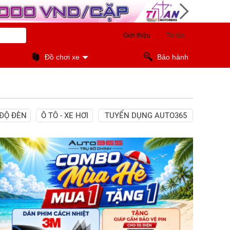
Giới thiệu
Tin tức
Đồ chơi xe
Bảo hành
ĐỘ ĐÈN
Ô TÔ - XE HƠI
TUYỂN DỤNG AUTO365