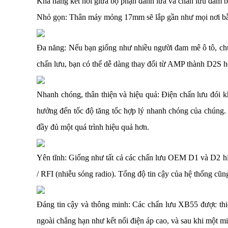
Khả năng kết nối giữa bộ phận đánh lửa và chấn lưu đảm bả
Nhỏ gọn: Thân máy mỏng 17mm sẽ lắp gần như mọi nơi bằng
Đa năng: Nếu bạn giống như nhiều người đam mê ô tô, chúng 
chấn lưu, bạn có thể dễ dàng thay đổi từ AMP thành D2S h
Nhanh chóng, thân thiện và hiệu quả: Điện chấn lưu đói 
hưởng đến tốc độ tăng tốc hợp lý nhanh chóng của chúng. 
đầy đủ một quá trình hiệu quả hơn.
Yên tĩnh: Giống như tất cả các chấn lưu OEM D1 và D2 ​​h
/ RFI (nhiễu sóng radio). Tổng độ tin cậy của hệ thống cũn
Đáng tin cậy và thông minh: Các chấn lưu XB55 được thiế
ngoài chẳng hạn như kết nối điện áp cao, và sau khi một mis