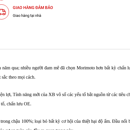
GIAO HÀNG ĐẢM BẢO
Giao hàng tại nhà
ốn năm qua; nhiều người đam mê đã chọn Morimoto hơn bất kỳ chấn lư
 sắc theo mọi cách.
iện lợi, Tính năng mới của XB vô số các yếu tố bắt nguồn từ các tiêu c
 tố, chấn lưu OE.
ong chậu 100%; loại bỏ bất kỳ cơ hội của thiệt hại độ ẩm. Đầu nối