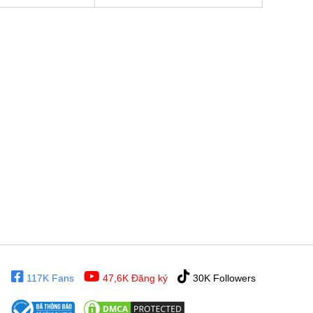
117K Fans
47,6K Đăng ký
30K Followers