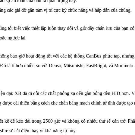
o sự an toàn của đầu ra quan trọng này.
 các giá đỡ gắn tám vị trí cực kỳ chức năng và hấp dẫn của chúng.
tôi biết việc thiết lập luôn thay đổi và giờ đây chấn lưu của bạn có 
oặc ngược lại.
không bao giờ hoạt động tốt với các hệ thống CanBus phức tạp, nhưn
Đó là ít hơn nhiều so với Denso, Mitsubishi, FastBright, và Morimot
iện đại: XB đã di dời các chất phóng xạ đến gần bóng đèn HID hơn. V
g được cải thiện bằng cách che chắn bảng mạch chính từ tĩnh được tạo 
t kế để kéo dài trong 2500 giờ và không có nhiều thứ sẽ cản trở. Ph
fire sẽ cắt điện thay vì khả năng tự hủy.