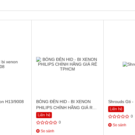
non H13/9008
BÓNG ĐÈN HID - BI XENON
Shrouds Gti -
PHILIPS CHÍNH HÃNG GIÁ RẺ
Liên hệ
TPHCM
Liên hệ
0
0
So sánh
So sánh