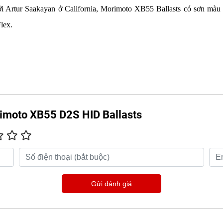
bởi Artur Saakayan ở California, Morimoto XB55 Ballasts có sơn màu
lex.
rimoto XB55 D2S HID Ballasts
Gửi đánh giá