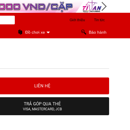
Giới thiệu
Tin tức
Đồ chơi xe
Bảo hành
LIÊN HỆ
TRẢ GÓP QUA THẺ
VISA, MASTERCARD, JCB