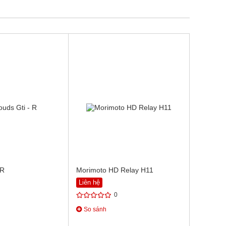
 R
Morimoto HD Relay H11
Liên hệ
0
So sánh