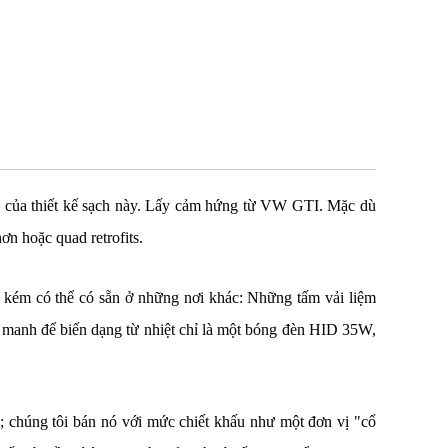
n của thiết kế sạch này. Lấy cảm hứng từ VW GTI. Mặc dù
n hoặc quad retrofits.
n kém có thể có sẵn ở những nơi khác: Những tấm vải liệm
g manh để biến dạng từ nhiệt chỉ là một bóng đèn HID 35W,
; chúng tôi bán nó với mức chiết khấu như một đơn vị "cổ