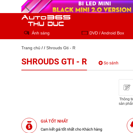
Ánh sáng
DVD / Android Box
Trang chủ
/
/
Shrouds Gti - R
SHROUDS GTI - R
So sánh
Thông ti
sản phẩ
GIÁ TỐT NHẤT
Cam kết giá tốt nhất cho Khách hàng