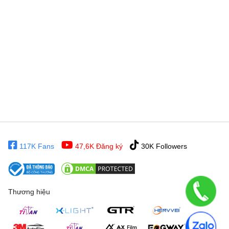
117K Fans
47,6K Đăng ký
30K Followers
Thương hiệu