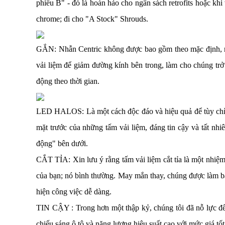
phiếu B" - đó là hoàn hảo cho ngân sách retrofits hoặc kh
chrome; đi cho "A Stock" Shrouds.
GẮN: Nhẫn Centric không được bao gồm theo mặc định, như
vải liệm để giảm đường kính bên trong, làm cho chúng tr
động theo thời gian.
LED HALOS: Là một cách độc đáo và hiệu quả để tùy chỉnh 
mặt trước của những tấm vải liệm, đáng tin cậy và tất nhi
động" bên dưới.
CẮT TỈA: Xin lưu ý rằng tấm vải liệm cắt tỉa là một nhiệm
của bạn; nó bình thường. May mắn thay, chúng được làm b
hiện công việc dễ dàng.
TIN CẬY : Trong hơn một thập kỷ, chúng tôi đã nỗ lực để 
chiếu sáng ô tô và năng lượng hiệu suất cao với mức giá tốt