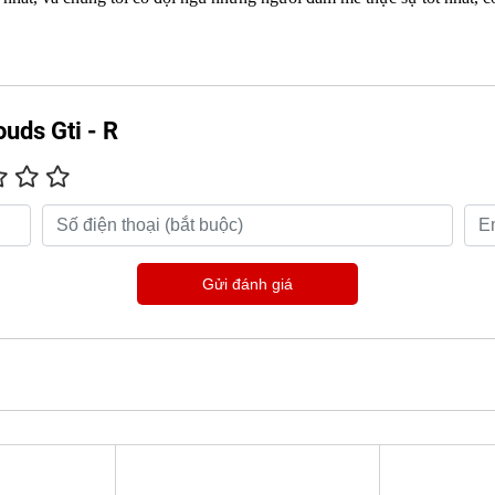
uds Gti - R
Gửi đánh giá