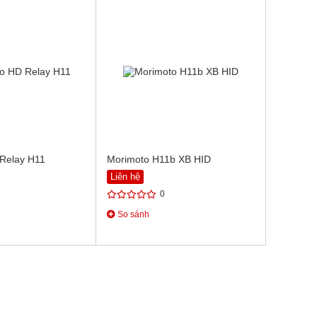
Relay H11
Morimoto H11b XB HID
Liên hệ
0
So sánh