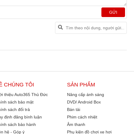
GỬI
Ề CHÚNG TÔI
SẢN PHẨM
ới thiệu Auto365 Thủ Đức
Nâng cấp ánh sáng
ính sách bảo mật
DVD/ Android Box
ính sách đổi trả
Bán tải
y định đăng bình luận
Phim cách nhiệt
ính sách bảo hành
Âm thanh
ên hệ - Góp ý
Phụ kiện đồ chơi xe hơi