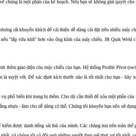
i vẽ chúng là một phần của kế hoạch. Nếu bạn sẽ không giải quyết cho b
ng rất khuyến khích để cải thiện dễ dàng cài đặt trên nhiều máy chi
ở nên "lắp vừa khít" hơn vào ống kính của máy chiếu. JB Quik Weld 
thêm giao diện của máy chiếu của bạn. Hệ thống Profile Pivot (swit
ên là tuyệt vời. Để xác định kích thước nào là tốt nhất cho bạn - h
 vụ phổ biến khi trang bị thêm. Cho dù cần thiết để xóa một phần củ
ằng nhựa - làm cho dễ dàng có thể. Chúng tôi khuyên bạn nên sử dụn
kiếm được danh tiếng sát thủ của mình. Các chàng trai trên toàn thế 
 nhất, và chúng tôi có đội ngũ những người đam mê thực sự tốt nhất, có 