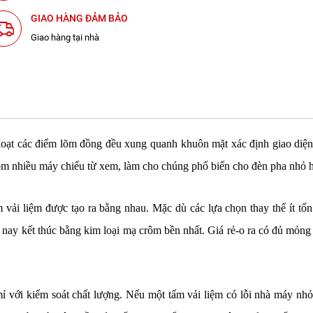
GIAO HÀNG ĐẢM BẢO
Giao hàng tại nhà
 loạt các điểm lõm đồng đều xung quanh khuôn mặt xác định giao diệ
ồm nhiều máy chiếu từ xem, làm cho chúng phổ biến cho đèn pha nhỏ hơ
vải liệm được tạo ra bằng nhau. Mặc dù các lựa chọn thay thế ít tố
 nay kết thúc bằng kim loại mạ crôm bền nhất. Giá rẻ-o ra có đủ mỏn
 với kiểm soát chất lượng. Nếu một tấm vải liệm có lỗi nhà máy nhỏ