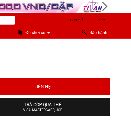
Giới thiệu
Tin tức
Đồ chơi xe
Bảo hành
LIÊN HỆ
TRẢ GÓP QUA THẺ
VISA, MASTERCARD, JCB