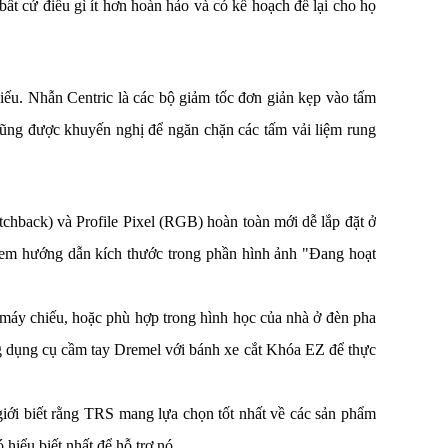
ất cứ điều gì ít hơn hoàn hảo và có kế hoạch để lại cho họ
ếu. Nhẫn Centric là các bộ giảm tốc đơn giản kẹp vào tấm
cũng được khuyến nghị để ngăn chặn các tấm vải liệm rung
chback) và Profile Pixel (RGB) hoàn toàn mới dễ lắp đặt ở
ãy xem hướng dẫn kích thước trong phần hình ảnh "Đang hoạt
a máy chiếu, hoặc phù hợp trong hình học của nhà ở đèn pha
g dụng cụ cầm tay Dremel với bánh xe cắt Khóa EZ để thực
giới biết rằng TRS mang lựa chọn tốt nhất về các sản phẩm
hiểu biết nhất để hỗ trợ nó.