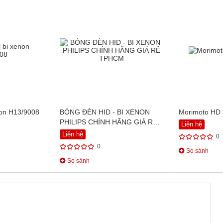
non H13/9008
BÓNG ĐÈN HID - BI XENON
Morimoto HD 
PHILIPS CHÍNH HÃNG GIÁ RẺ
Liên hệ
TPHCM
Liên hệ
0
0
So sánh
So sánh