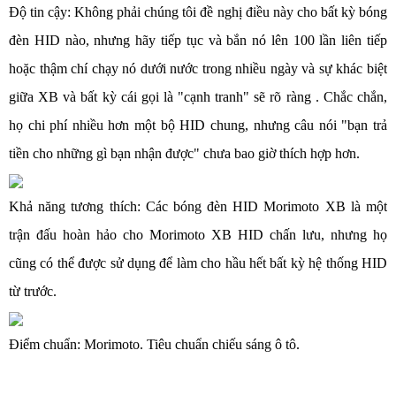
Độ tin cậy: Không phải chúng tôi đề nghị điều này cho bất kỳ bóng
đèn HID nào, nhưng hãy tiếp tục và bắn nó lên 100 lần liên tiếp
hoặc thậm chí chạy nó dưới nước trong nhiều ngày và sự khác biệt
giữa XB và bất kỳ cái gọi là "cạnh tranh" sẽ rõ ràng . Chắc chắn,
họ chi phí nhiều hơn một bộ HID chung, nhưng câu nói "bạn trả
tiền cho những gì bạn nhận được" chưa bao giờ thích hợp hơn.
Khả năng tương thích: Các bóng đèn HID Morimoto XB là một
trận đấu hoàn hảo cho Morimoto XB HID chấn lưu, nhưng họ
cũng có thể được sử dụng để làm cho hầu hết bất kỳ hệ thống HID
từ trước.
Điểm chuẩn: Morimoto. Tiêu chuẩn chiếu sáng ô tô.