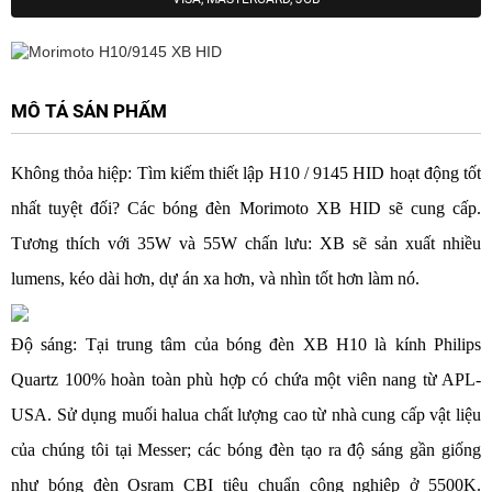
MÔ TẢ SẢN PHẨM
Không thỏa hiệp: Tìm kiếm thiết lập H10 / 9145 HID hoạt động tốt
nhất tuyệt đối? Các bóng đèn Morimoto XB HID sẽ cung cấp.
Tương thích với 35W và 55W chấn lưu: XB sẽ sản xuất nhiều
lumens, kéo dài hơn, dự án xa hơn, và nhìn tốt hơn làm nó.
Độ sáng: Tại trung tâm của bóng đèn XB H10 là kính Philips
Quartz 100% hoàn toàn phù hợp có chứa một viên nang từ APL-
USA. Sử dụng muối halua chất lượng cao từ nhà cung cấp vật liệu
của chúng tôi tại Messer; các bóng đèn tạo ra độ sáng gần giống
như bóng đèn Osram CBI tiêu chuẩn công nghiệp ở 5500K.