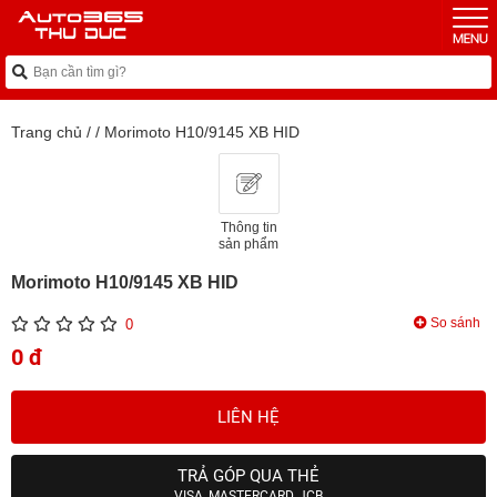
Trang chủ
/
/
Morimoto H10/9145 XB HID
Thông tin
sản phẩm
Morimoto H10/9145 XB HID
So sánh
0
0 đ
LIÊN HỆ
TRẢ GÓP QUA THẺ
VISA, MASTERCARD, JCB