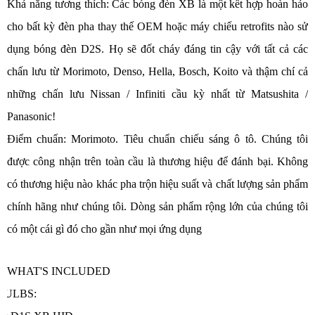
Khả năng tương thích: Các bóng đèn XB là một kết hợp hoàn hảo
cho bất kỳ đèn pha thay thế OEM hoặc máy chiếu retrofits nào sử
dụng bóng đèn D2S. Họ sẽ đốt cháy đáng tin cậy với tất cả các
chấn lưu từ Morimoto, Denso, Hella, Bosch, Koito và thậm chí cả
những chấn lưu Nissan / Infiniti cầu kỳ nhất từ ​​Matsushita /
Panasonic!
Điểm chuẩn: Morimoto. Tiêu chuẩn chiếu sáng ô tô. Chúng tôi
được công nhận trên toàn cầu là thương hiệu để đánh bại. Không
có thương hiệu nào khác pha trộn hiệu suất và chất lượng sản phẩm
chính hãng như chúng tôi. Dòng sản phẩm rộng lớn của chúng tôi
có một cái gì đó cho gần như mọi ứng dụng
WHAT'S INCLUDED
BULBS: