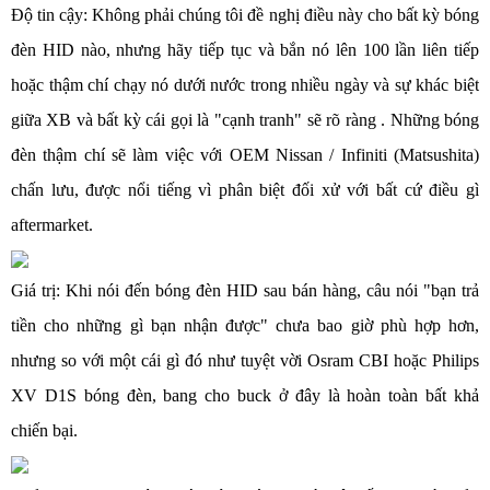
Độ tin cậy: Không phải chúng tôi đề nghị điều này cho bất kỳ bóng
đèn HID nào, nhưng hãy tiếp tục và bắn nó lên 100 lần liên tiếp
hoặc thậm chí chạy nó dưới nước trong nhiều ngày và sự khác biệt
giữa XB và bất kỳ cái gọi là "cạnh tranh" sẽ rõ ràng . Những bóng
đèn thậm chí sẽ làm việc với OEM Nissan / Infiniti (Matsushita)
chấn lưu, được nổi tiếng vì phân biệt đối xử với bất cứ điều gì
aftermarket.
Giá trị: Khi nói đến bóng đèn HID sau bán hàng, câu nói "bạn trả
tiền cho những gì bạn nhận được" chưa bao giờ phù hợp hơn,
nhưng so với một cái gì đó như tuyệt vời Osram CBI hoặc Philips
XV D1S bóng đèn, bang cho buck ở đây là hoàn toàn bất khả
chiến bại.