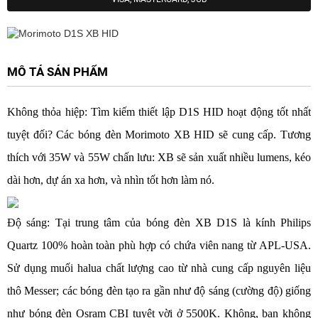
MÔ TẢ SẢN PHẨM
Không thỏa hiệp: Tìm kiếm thiết lập D1S HID hoạt động tốt nhất
tuyệt đối? Các bóng đèn Morimoto XB HID sẽ cung cấp. Tương
thích với 35W và 55W chấn lưu: XB sẽ sản xuất nhiều lumens, kéo
dài hơn, dự án xa hơn, và nhìn tốt hơn làm nó.
Độ sáng: Tại trung tâm của bóng đèn XB D1S là kính Philips
Quartz 100% hoàn toàn phù hợp có chứa viên nang từ APL-USA.
Sử dụng muối halua chất lượng cao từ nhà cung cấp nguyên liệu
thô Messer; các bóng đèn tạo ra gần như độ sáng (cường độ) giống
như bóng đèn Osram CBI tuyệt vời ở 5500K. Không, bạn không