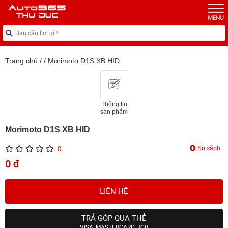
Trang chủ
/
/
Morimoto D1S XB HID
Thông tin
sản phẩm
Morimoto D1S XB HID
So sánh
0
0 đ
LIÊN HỆ
TRẢ GÓP QUA THẺ
VISA, MASTERCARD, JCB