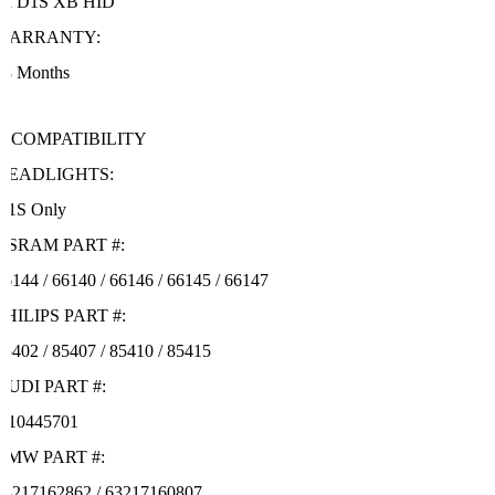
2x D1S XB HID
WARRANTY:
18 Months
COMPATIBILITY
HEADLIGHTS:
D1S Only
OSRAM PART #:
66144 / 66140 / 66146 / 66145 / 66147
PHILIPS PART #:
85402 / 85407 / 85410 / 85415
AUDI PART #:
N10445701
BMW PART #:
63217162862 / 63217160807