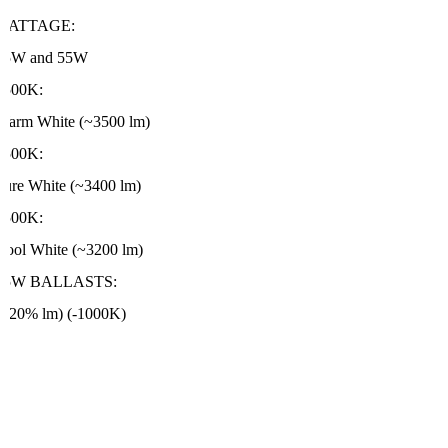
WATTAGE:
35W and 55W
4500K:
Warm White (~3500 lm)
5500K:
Pure White (~3400 lm)
6500K:
Cool White (~3200 lm)
55W BALLASTS:
(+20% lm) (-1000K)