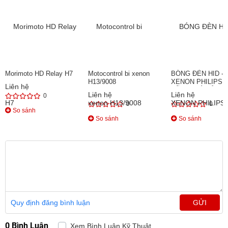
Morimoto HD Relay H7
Motocontrol bi xenon
BÓNG ĐÈN HID - 
H13/9008
XENON PHILIPS 
Liên hệ
HÃNG GIÁ RẺ TP
Liên hệ
Liên hệ
0
0
0
So sánh
So sánh
So sánh
Quy định đăng bình luận
GỬI
0 Bình Luận
Xem Bình Luận Kỹ Thuật