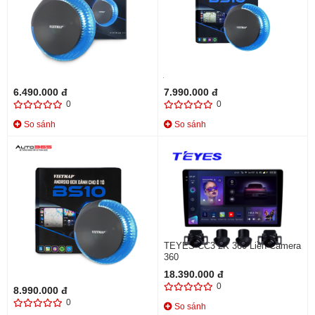
ANDROID BOX VIETMAP BS10
ANDROID BOX BS10 (6GB -
- 4GB / 64GB
128GB)
-18%
-15%
7.990.000 đ
9.490.000 đ
6.490.000 đ
7.990.000 đ
0
0
So sánh
So sánh
ANDROID VIETMAP BOX BS10
TEYES CC3 2K 360 Liền Camera
(8GB - 128GB)
360
18.390.000 đ
-18%
10.990.000 đ
0
8.990.000 đ
0
So sánh