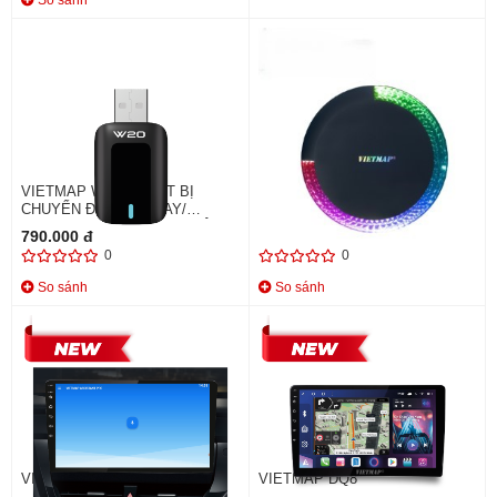
So sánh
VIETMAP W20 - THIẾT BỊ
ANDROID BOX VIETMAP BS10
CHUYỂN ĐỔI CARPLAY/
LITE
ANDROID AUTO KHÔNG DÂY
790.000 đ
4.690.000 đ
0
0
So sánh
So sánh
VIETMAP ASSISTANT PRO
VIETMAP DQ8