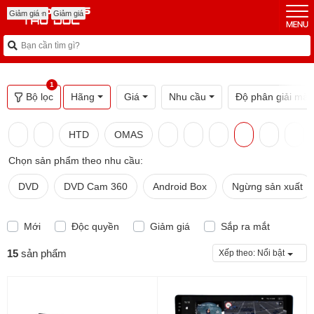
Mới
Mới
Mới
Mới
Độc quyền
Độc quyền
Giảm giá
Giảm giá
1
Bộ lọc
Hãng
Giá
Nhu cầu
Độ phân giải màn
HTD
OMAS
Chọn sản phẩm theo nhu cầu:
DVD
DVD Cam 360
Android Box
Ngừng sản xuất
Mới
Độc quyền
Giảm giá
Sắp ra mắt
15
sản phẩm
Xếp theo:
Nổi bật