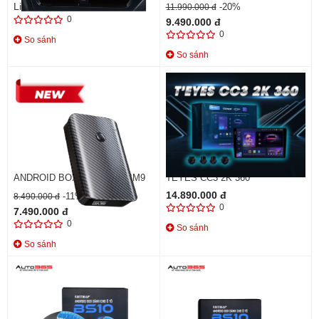
Liên hệ
-20%
11.990.000 đ
0
9.490.000 đ
0
So sánh
So sánh
ANDROID BOX VIETMAP BM9
TEYES CC3 2K 360
14.890.000 đ
-11%
8.490.000 đ
0
7.490.000 đ
0
So sánh
So sánh