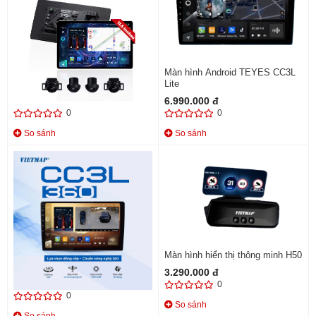
MÀN HÌNH DVD ANDROID
Màn hình Android TEYES CC3L
TEYES CC3 2K MAX
Lite
22.490.000 đ
6.990.000 đ
0
0
So sánh
So sánh
Màn hình Android TEYES CC3L
Màn hình hiển thị thông minh H50
360
3.290.000 đ
10.990.000 đ
0
0
So sánh