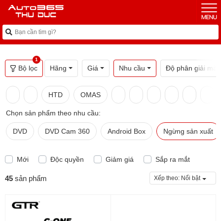
1
Bộ lọc
Hãng
Giá
Nhu cầu
Độ phân giải màn
HTD
OMAS
Chọn sản phẩm theo nhu cầu:
DVD
DVD Cam 360
Android Box
Ngừng sản xuất
Mới
Độc quyền
Giảm giá
Sắp ra mắt
45
sản phẩm
Xếp theo:
Nổi bật