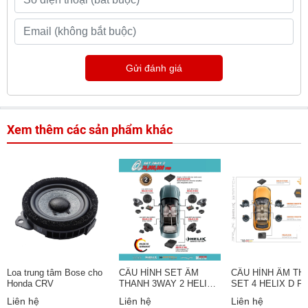
Gửi đánh giá
Xem thêm các sản phẩm khác
Loa trung tâm Bose cho
CẤU HÌNH SET ÂM
CẤU HÌNH ÂM TH
Honda CRV
THANH 3WAY 2 HELIX
SET 4 HELIX D F
MADE IN GERMANY
Liên hệ
Liên hệ
Liên hệ