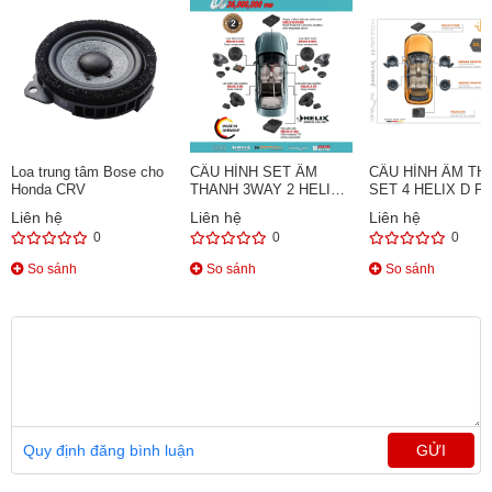
Loa trung tâm Bose cho
CẤU HÌNH SET ÂM
CẤU HÌNH ÂM TH
Honda CRV
THANH 3WAY 2 HELIX
SET 4 HELIX D F
MADE IN GERMANY
Liên hệ
Liên hệ
Liên hệ
0
0
0
So sánh
So sánh
So sánh
Quy định đăng bình luận
GỬI