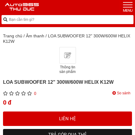
Trang chủ
/
Âm thanh
/
LOA SUBWOOFER 12" 300W/600W HELIX
K12W
Thông tin
sản phẩm
LOA SUBWOOFER 12" 300W/600W HELIX K12W
So sánh
0
0 đ
LIÊN HỆ
TRẢ GÓP QUA THẺ