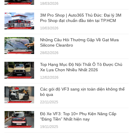
18/03/2026
3M Pro Shop | Auto365 Thủ Đức: Đại lý 3M
Pro Shop đạt chuẩn đầu tiên tại TP.HCM
10/03/2026
Những Câu Hỏi Thường Gặp Về Gạt Mưa
Silicone Cleanbro
28/02/2026
Top Hạng Mục Độ Nội Thất Ô Tô Được Chủ
Xe Lựa Chọn Nhiều Nhất 2026
12/02/2026
Các gói độ VF3 sang xịn toàn diện không thể
bỏ qua
22/11/2025
Độ Xe VF3: Top 10+ Phụ Kiện Nâng Cấp
“Đáng Tiền” Nhất hiện nay
19/11/2025