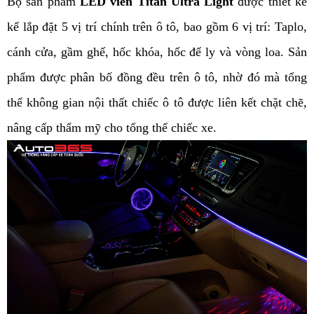
Bộ sản phẩm
 LED viền Titan Ultra Light 
được thiết kế 
kể lắp đặt 5 vị trí chính trên ô tô, bao gồm 6 vị trí: Taplo, 
cánh cửa, gầm ghế, hốc khóa, hốc để ly và vòng loa. Sản 
phẩm được phân bố đồng đều trên ô tô, nhờ đó mà tổng 
thể không gian nội thất chiếc ô tô được liên kết chặt chẽ, 
nâng cấp thẩm mỹ cho tổng thể chiếc xe.