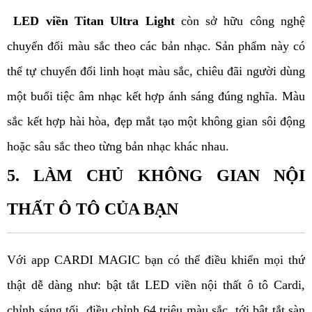
 LED viền Titan Ultra Light 
còn sở hữu công nghệ 
chuyển đổi màu sắc theo các bản nhạc. Sản phẩm này có 
thể tự chuyển đổi linh hoạt màu sắc, chiêu đãi người dùng 
một buổi tiệc âm nhạc kết hợp ánh sáng đúng nghĩa. Màu 
sắc kết hợp hài hòa, đẹp mắt tạo một không gian sôi động 
hoặc sâu sắc theo từng bản nhạc khác nhau. 
5. LÀM CHỦ KHÔNG GIAN NỘI 
THẤT Ô TÔ CỦA BẠN
Với app CARDI MAGIC bạn có thể điều khiển mọi thứ 
thật dễ dàng như: bật tắt LED viền nội thất ô tô Cardi, 
chỉnh sáng tối, điều chỉnh 64 triệu màu sắc, tới bật tắt sàn 