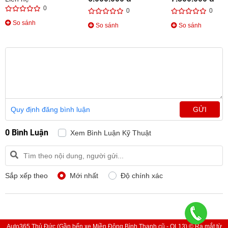
0
0
0
So sánh
So sánh
So sánh
Quy định đăng bình luận
GỬI
0 Bình Luận
Xem Bình Luận Kỹ Thuật
Sắp xếp theo
Mới nhất
Độ chính xác
Auto365 Thủ Đức (Gần bến xe Miền Đông Bình Thạnh cũ - QL13) © Ra mắt từ