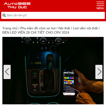
Trang chủ
/
Phụ kiện đồ chơi xe hơi
/
Nội thất
/
Led viền nội thất
/
ĐÈN LED VIỀN 28 CHI TIẾT CHO CRV 2024