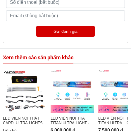
Gửi đánh giá
Xem thêm các sản phẩm khác
LED VIỀN NỘI THẤT
LED VIỀN NỘI THẤT
LED VIỀN NỘI TH
CARDI ULTRA LIGHTS
TITAN ULTRA LIGHT -
TITAN ULTRA LIGH
18 IN 1
22 IN 1
6.000.000 đ
7.500.000 đ
Liên hệ