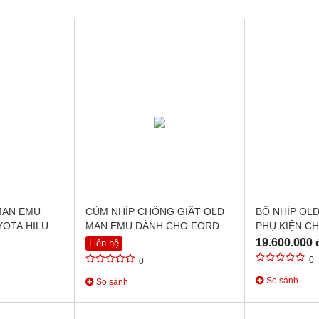
MAN EMU
CÙM NHÍP CHỐNG GIẬT OLD
BỘ NHÍP OL
YOTA HILUX
MAN EMU DÀNH CHO FORD
PHỤ KIỆN CH
RANGER
NISSAN NAV
19.600.000 
Liên hệ
(2015+)
0
0
So sánh
So sánh