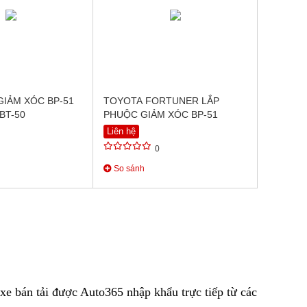
GIẢM XÓC BP-51
TOYOTA FORTUNER LẮP
BT-50
PHUỘC GIẢM XÓC BP-51
Liên hệ
0
So sánh
e bán tải được Auto365 nhập khẩu trực tiếp từ các