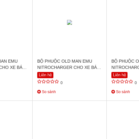
MAN EMU
BỘ PHUỘC OLD MAN EMU
BỘ PHUỘC O
CHO XE BÁN
NITROCHARGER CHO XE BÁN
NITROCHARG
TUNER (2015
TẢI NISSAN PATROL Y62 (2010
TẢI TOYOTA
Liên hệ
Liên hệ
ON)
TRƯỚC 201
0
0
So sánh
So sánh