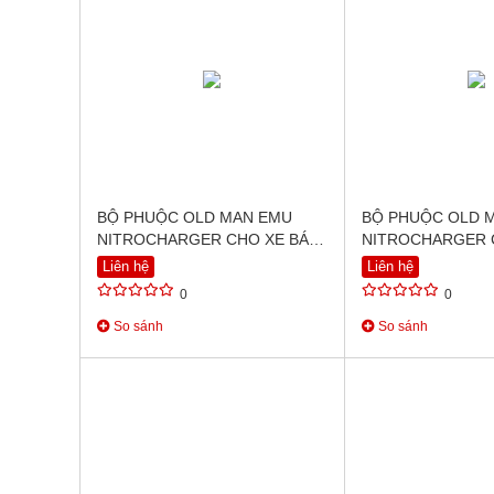
BỘ PHUỘC OLD MAN EMU
BỘ PHUỘC OLD 
NITROCHARGER CHO XE BÁN
NITROCHARGER 
TẢI NISSAN NAVARA D40
TẢI TOYOTA FOR
Liên hệ
Liên hệ
(2005-2015)
ON)
0
0
So sánh
So sánh