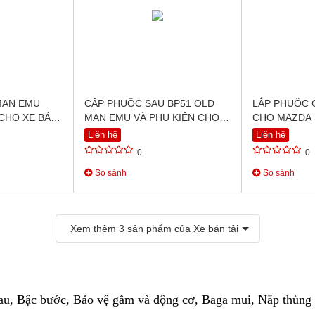
MAN EMU
CẶP PHUỘC SAU BP51 OLD
LẮP PHUỘC 
CHO XE BÁN
MAN EMU VÀ PHỤ KIỆN CHO
CHO MAZDA 
D CRUISER
XE BÁN TẢI FORD RANGER
Liên hệ
Liên hệ
 ON)
0
0
So sánh
So sánh
Xem thêm
3
sản phẩm của Xe bán tải
au, Bậc bước, Bảo vệ gầm và động cơ, Baga mui, Nắp thùng x