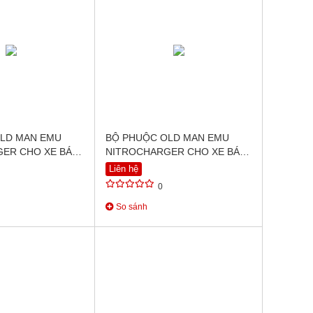
LD MAN EMU
BỘ PHUỘC OLD MAN EMU
ER CHO XE BÁN
NITROCHARGER CHO XE BÁN
 FORTUNER
TẢI TOYOTA HILUX REVO
Liên hệ
5
(2015+)
0
So sánh