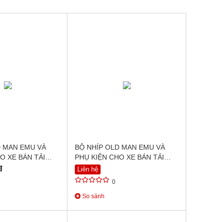
D MAN EMU VÀ
BỘ NHÍP OLD MAN EMU VÀ
O XE BÁN TẢI
PHỤ KIỆN CHO XE BÁN TẢI
ARA NP300
TOYOTA HILUX (2015+)
đ
Liên hệ
0
So sánh