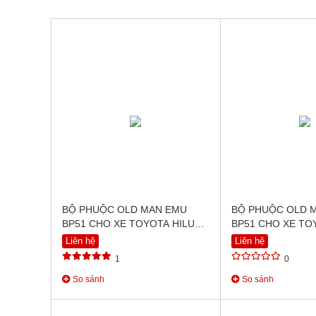
BỘ PHUỘC OLD MAN EMU
BỘ PHUỘC OLD 
BP51 CHO XE TOYOTA HILUX
BP51 CHO XE TO
VIGO (2005-2015)
REVO (2015+)
Liên hệ
Liên hệ
1
0
So sánh
So sánh