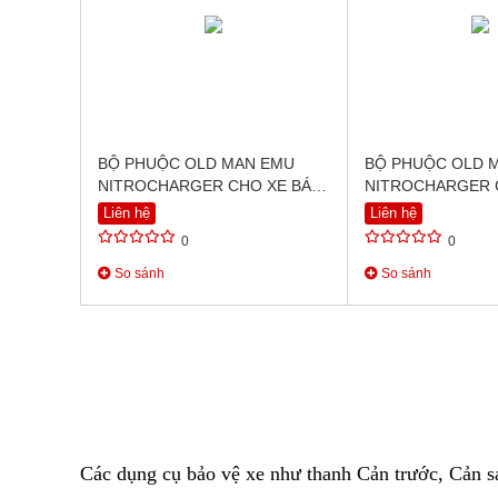
BỘ PHUỘC OLD MAN EMU
BỘ PHUỘC OLD 
NITROCHARGER CHO XE BÁN
NITROCHARGER 
TẢI TOYOTA HILUX VIGO
TẢI TOYOTA LAN
Liên hệ
Liên hệ
(2005-2015)
200 SERIES (2015
0
0
So sánh
So sánh
Các dụng cụ bảo vệ xe như thanh Cản trước, Cản s