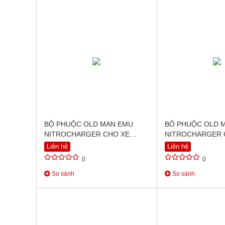
BỘ PHUỘC OLD MAN EMU
BÔ PHUỘC OLD 
NITROCHARGER CHO XE
NITROCHARGER 
CHEVROLET TRAILBLAZER VÀ
FORD EVEREST (
Liên hệ
Liên hệ
ISUZU MU-X
0
0
So sánh
So sánh