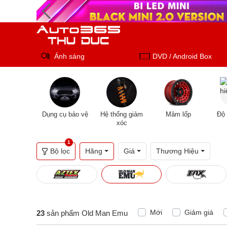
Ánh sáng
DVD / Android Box
Dụng cụ bảo vệ
Hệ thống giảm
Mâm lốp
Độ 
xóc
1
Bộ lọc
Hãng
Giá
Thương Hiệu
Mới
Giảm giá
23
sản phẩm Old Man Emu