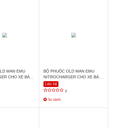
LD MAN EMU
BỘ PHUỘC OLD MAN EMU
ER CHO XE BÁN
NITROCHARGER CHO XE BÁN
ANGER VÀ MAZDA
TẢI MITSUBISHI PAJERO
Liên hệ
SPORT (2010+)
0
So sánh