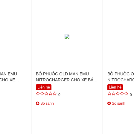
MAN EMU
BỘ PHUỘC OLD MAN EMU
BỘ PHUỘC O
CHO XE
NITROCHARGER CHO XE BÁN
NITROCHARG
2015 ON)
TẢI FORD EVEREST TRƯỚC
TẢI FORD R
Liên hệ
Liên hệ
2015
BT-50
0
0
So sánh
So sánh