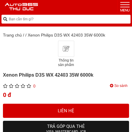
Trang chủ
/
/
Xenon Philips D3S WX 42403 35W 6000k
Thông tin
sản phẩm
Xenon Philips D3S WX 42403 35W 6000k
So sánh
0
0 đ
LIÊN HỆ
TRẢ GÓP QUA THẺ
VISA, MASTERCARD, JCB