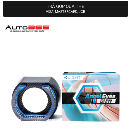
TRẢ GÓP QUA THẺ
VISA, MASTERCARD, JCB