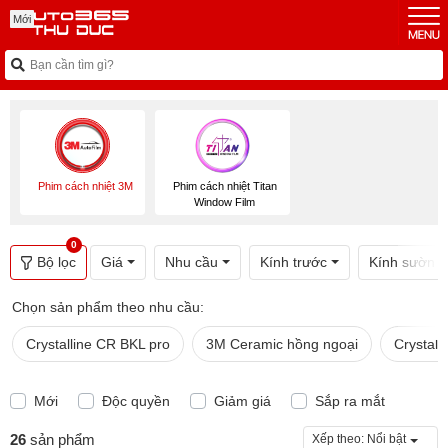
Mới
Mới
Mới
Mới
Phim cách nhiệt 3M
Phim cách nhiệt Titan
Window Film
0
Bộ lọc
Giá
Nhu cầu
Kính trước
Kính sườn (
Chọn sản phẩm theo nhu cầu:
Crystalline CR BKL pro
3M Ceramic hồng ngoại
Crystall
Mới
Độc quyền
Giảm giá
Sắp ra mắt
26
sản phẩm
Xếp theo:
Nổi bật