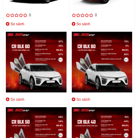
CRYSTALLINE CR BLK PRO
SELLER BLK 02
15.500.000 đ
11.200.000 đ
0
0
So sánh
So sánh
Phim cách nhiệt 3M CR BLK 60
Phim cách nhiệt 3M CR BLK 80
Liên hệ
Liên hệ
0
0
So sánh
So sánh