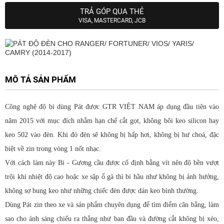
TRẢ GÓP QUA THẺ
VISA, MASTERCARD, JCB
MÔ TẢ SẢN PHẨM
Công nghệ độ bi dùng Pát được GTR VIỆT NAM áp dụng đầu tiên vào
năm 2015 với mục đích nhằm hạn chế cắt gọt, không bôi keo silicon hay
keo 502 vào đèn. Khi đó đèn sẽ không bị hấp hơi, không bị hư choá, đặc
biệt về zin trong vòng 1 nốt nhạc.
Với cách làm này Bi - Gương cầu được cố định bằng vít nên độ bền vượt
trội khi nhiệt độ cao hoặc xe sập ổ gà thì bi hầu như không bị ảnh hưởng,
không sợ bung keo như những chiếc đèn được dán keo bình thường.
Dùng Pát zin theo xe và sản phẩm chuyên dụng để tìm điểm cân bằng, làm
sao cho ánh sáng chiếu ra thẳng như ban đầu và đường cắt không bị xéo,