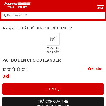
Trang chủ
/
/
PÁT ĐỘ ĐÈN CHO OUTLANDER
Thông tin
sản phẩm
PÁT ĐỘ ĐÈN CHO OUTLANDER
So sánh
0
0 đ
LIÊN HỆ
TRẢ GÓP QUA THẺ
VISA, MASTERCARD, JCB