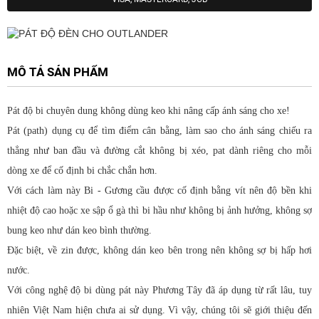
MÔ TẢ SẢN PHẨM
Pát độ bi chuyên dung không dùng keo khi nâng cấp ánh sáng cho xe!
Pát (path) dụng cụ để tìm điểm cân bằng, làm sao cho ánh sáng chiếu ra
thẳng như ban đầu và đường cắt không bị xéo, pat dành riêng cho mỗi
dòng xe để cố định bi chắc chắn hơn.
Với cách làm này Bi - Gương cầu được cố định bằng vít nên độ bền khi
nhiệt độ cao hoặc xe sập ổ gà thì bi hầu như không bị ảnh hưởng, không sợ
bung keo như dán keo bình thường.
Đặc biệt, về zin được, không dán keo bên trong nên không sợ bị hấp hơi
nước.
Với công nghệ độ bi dùng pát này Phương Tây đã áp dụng từ rất lâu, tuy
nhiên Việt Nam hiện chưa ai sử dụng. Vì vậy, chúng tôi sẽ giới thiệu đến