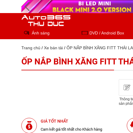
Ánh sáng
DVD / Android Box
Trang chủ
/
Xe bán tải
/
ỐP NẮP BÌNH XĂNG FITT THÁI 
ỐP NẮP BÌNH XĂNG FITT TH
Thông ti
sản phẩ
GIÁ TỐT NHẤT
Cam kết giá tốt nhất cho Khách hàng