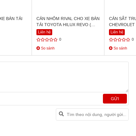
XE BÁN TẢI
CẢN NHÔM RIVAL CHO XE BÁN
CẢN SẮT TR
TẢI TOYOTA HILUX REVO (
CHEVROLET
2015 )
Liên hệ
Liên hệ
0
0
So sánh
So sánh
GỬI