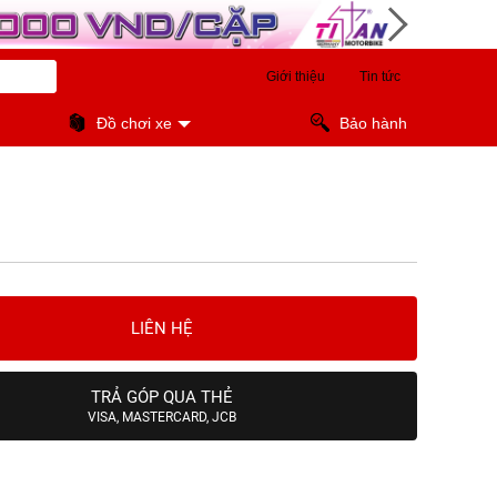
Giới thiệu
Tin tức
Đồ chơi xe
Bảo hành
LIÊN HỆ
TRẢ GÓP QUA THẺ
VISA, MASTERCARD, JCB