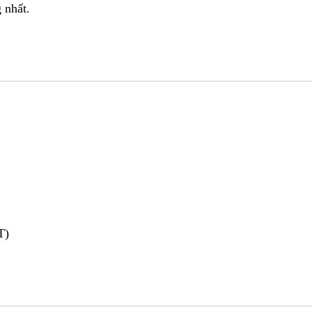
 nhất.
T)