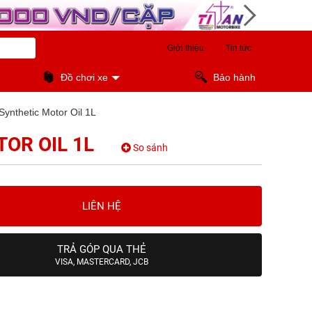
Giới thiệu
Tin tức
Đồ chơi xe
Bảo hành
ynthetic Motor Oil 1L
OR OIL 1L
So sánh
LIÊN HỆ
TRẢ GÓP QUA THẺ
VISA, MASTERCARD, JCB