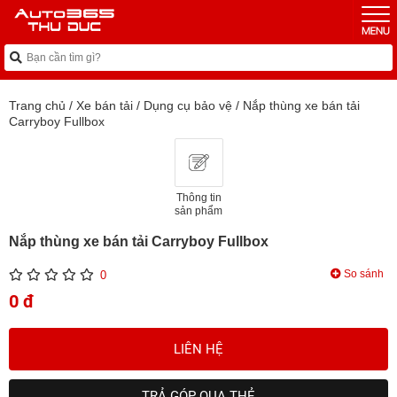
Trang chủ
/
Xe bán tải
/
Dụng cụ bảo vệ
/
Nắp thùng xe bán tải
Carryboy Fullbox
Thông tin
sản phẩm
Nắp thùng xe bán tải Carryboy Fullbox
So sánh
0
0 đ
LIÊN HỆ
TRẢ GÓP QUA THẺ