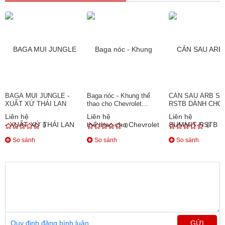
BAGA MUI JUNGLE -
Baga nóc - Khung thể
CẢN SAU ARB S
XUẤT XỨ THÁI LAN
thao cho Chevrolet
RSTB DÀNH CHO
Colorado
RANGER/ BT50
Liên hệ
Liên hệ
Liên hệ
0
0
0
So sánh
So sánh
So sánh
Quy định đăng bình luận
GỬI