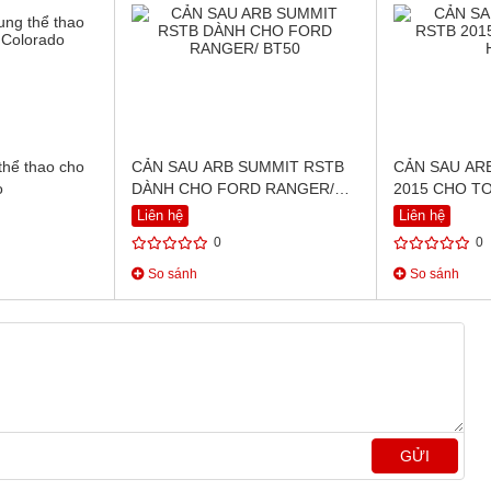
thể thao cho
CẢN SAU ARB SUMMIT RSTB
CẢN SAU AR
o
DÀNH CHO FORD RANGER/
2015 CHO T
BT50
Liên hệ
Liên hệ
0
0
So sánh
So sánh
GỬI