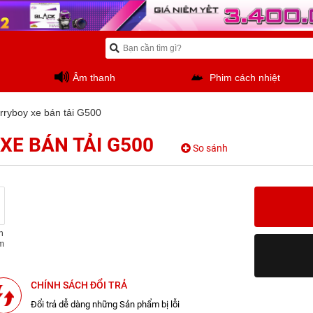
Âm thanh
Phim cách nhiệt
rryboy xe bán tải G500
XE BÁN TẢI G500
So sánh
n
m
CHÍNH SÁCH ĐỔI TRẢ
Đổi trả dễ dàng những Sản phẩm bị lỗi