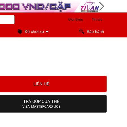
Giới thiệu
Tin tức
Đồ chơi xe
Bảo hành
LIÊN HỆ
TRẢ GÓP QUA THẺ
VISA, MASTERCARD, JCB