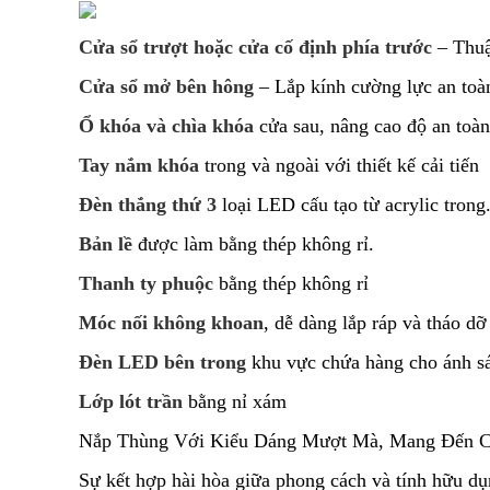
Cửa sổ trượt hoặc cửa cố định phía trước
– Thuận
Cửa sổ mở bên hông
– Lắp kính cường lực an toà
Ổ khóa và chìa khóa
cửa sau, nâng cao độ an toàn
Tay nắm khóa
trong và ngoài với thiết kế cải tiến
Đèn thắng thứ 3
loại LED cấu tạo từ acrylic trong
Bản lề
được làm bằng thép không rỉ.
Thanh ty phuộc
bằng thép không rỉ
Móc nối không khoan
, dễ dàng lắp ráp và tháo dỡ
Đèn LED bên trong
khu vực chứa hàng cho ánh s
Lớp lót trần
bằng nỉ xám
Nắp Thùng Với Kiểu Dáng Mượt Mà, Mang Đến C
Sự kết hợp hài hòa giữa phong cách và tính hữu dụ