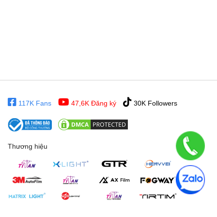
117K Fans
47,6K Đăng ký
30K Followers
Thương hiệu