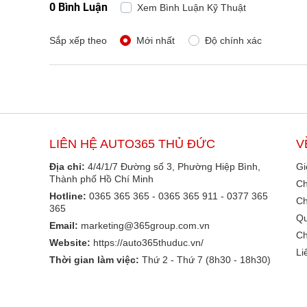
0 Bình Luận
Xem Bình Luận Kỹ Thuật
Sắp xếp theo
Mới nhất
Độ chính xác
LIÊN HỆ AUTO365 THỦ ĐỨC
V
Địa chỉ:
4/4/1/7 Đường số 3, Phường Hiệp Bình,
Gi
Thành phố Hồ Chí Minh
Ch
Hotline:
0365 365 365 - 0365 365 911 - 0377 365
Ch
365
Qu
Email:
marketing@365group.com.vn
Ch
Website:
https://auto365thuduc.vn/
Li
Thời gian làm việc:
Thứ 2 - Thứ 7 (8h30 - 18h30)