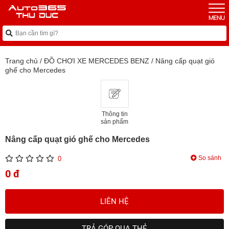
Trang chủ
/
ĐỒ CHƠI XE MERCEDES BENZ
/
Nâng cấp quạt gió
ghế cho Mercedes
Thông tin
sản phẩm
Nâng cấp quạt gió ghế cho Mercedes
So sánh
0
0 đ
LIÊN HỆ
TRẢ GÓP QUA THẺ