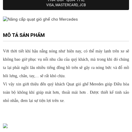
VISA, MASTERCARD, JCB
MÔ TẢ SẢN PHẨM
Với thời tiết khí hậu nắng nóng như hiện nay, có thể máy lạnh trên xe sẽ
không bao giờ phục vụ nổi nhu cầu của quý khách, mà trong khi đó chúng
ta lại phải ngồi lâu nhiều tiếng đồng hồ trên sẽ gây ra nóng bức và đổ mồ
hôi lưng, chân, tay,... sẽ rất khó chịu.
Vì vậy xin giới thiệu đến quý khách Quạt gió ghế Meredes giúp Điều hòa
toàn bộ không khí giúp mát hơn, thoải mái hơn . Được thiết kế tinh xảo
nhỏ nhắn, đem lại sự tiện lợi trên xe.